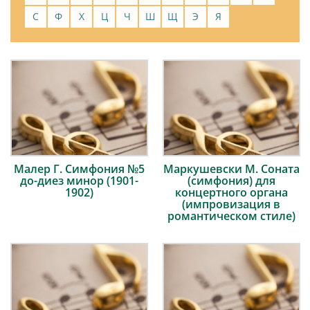
С
Ф
Х
Ц
Ч
Ш
Щ
Э
Я
Малер Г. Симфония №5
Маркушевски М. Соната
до-диез минор (1901-
(симфония) для
1902)
концертного органа
(импровизация в
романтическом стиле)