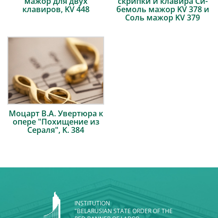
мажор для двух
скрипки и клавира Си-
клавиров, KV 448
бемоль мажор KV 378 и
Соль мажор KV 379
Моцарт В.А. Увертюра к
опере "Похищение из
Сераля", K. 384
INSTITUTION
"BELARUSIAN STATE ORDER OF THE