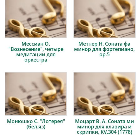
Мессиан О.
Метнер Н. Соната фа
"Вознесение", четыре
минор для фортепиано,
медитации для
op.5
оркестра
Монюшко С. "Лотерея"
Моцарт В. А. Соната ми
(бел.яз)
минор для клавира и
скрипки, КV.304 (1778)