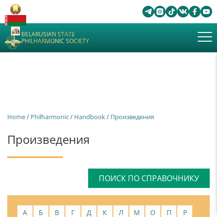
BELARUSIAN STATE
PHILHARMONIC SOCIETY
Home
/
Philharmonic
/
Handbook
/
Произведения
Произведения
ПОИСК ПО СПРАВОЧНИКУ
А
Б
В
Г
Д
К
Л
М
О
П
Р