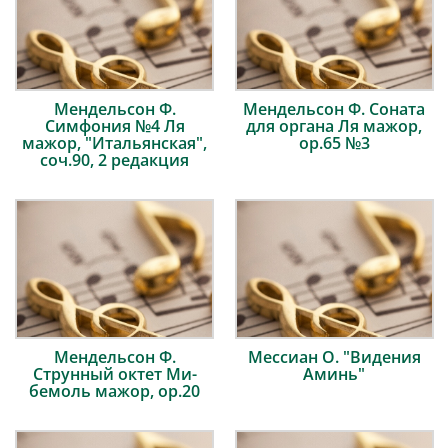
Мендельсон Ф.
Мендельсон Ф. Соната
Симфония №4 Ля
для органа Ля мажор,
мажор, "Итальянская",
ор.65 №3
соч.90, 2 редакция
Мендельсон Ф.
Мессиан О. "Видения
Струнный октет Ми-
Аминь"
бемоль мажор, ор.20