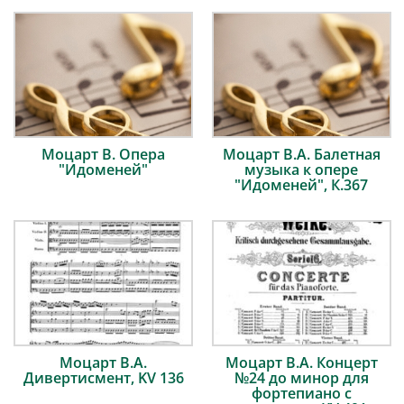
Моцарт В. Опера
Моцарт В.А. Балетная
"Идоменей"
музыка к опере
"Идоменей", К.367
Моцарт В.А.
Моцарт В.А. Концерт
Дивертисмент, KV 136
№24 до минор для
фортепиано с