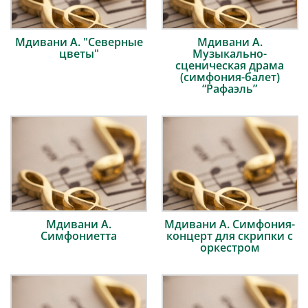
Мдивани А. "Северные
Мдивани А.
цветы"
Музыкально-
сценическая драма
(симфония-балет)
“Рафаэль”
Мдивани А.
Мдивани А. Симфония-
Симфониетта
концерт для скрипки с
оркестром