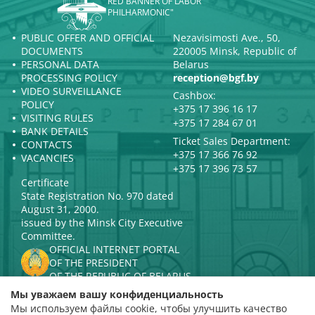
RED BANNER OF LABOR
PHILHARMONIC"
PUBLIC OFFER AND OFFICIAL
Nezavisimosti Ave., 50,
DOCUMENTS
220005 Minsk, Republic of
PERSONAL DATA
Belarus
PROCESSING POLICY
reception@bgf.by
VIDEO SURVEILLANCE
Cashbox:
POLICY
+375 17 396 16 17
VISITING RULES
+375 17 284 67 01
BANK DETAILS
Ticket Sales Department:
CONTACTS
+375 17 366 76 92
VACANCIES
+375 17 396 73 57
Certificate
State Registration No. 970 dated
August 31, 2000.
issued by the Minsk City Executive
Committee.
OFFICIAL INTERNET PORTAL
OF THE PRESIDENT
OF THE REPUBLIC OF BELARUS
MINISTRY OF CULTURE OF THE
Мы уважаем вашу конфиденциальность
REPUBLIC OF BELARUS
Мы используем файлы cookie, чтобы улучшить качество