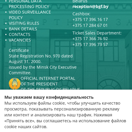
PERSONAL DATA
Belarus
PROCESSING POLICY
reception@bgf.by
VIDEO SURVEILLANCE
Cashbox:
POLICY
+375 17 396 16 17
VISITING RULES
+375 17 284 67 01
BANK DETAILS
Ticket Sales Department:
CONTACTS
+375 17 366 76 92
VACANCIES
+375 17 396 73 57
Certificate
State Registration No. 970 dated
August 31, 2000.
issued by the Minsk City Executive
Committee.
OFFICIAL INTERNET PORTAL
OF THE PRESIDENT
OF THE REPUBLIC OF BELARUS
MINISTRY OF CULTURE OF THE
Мы уважаем вашу конфиденциальность
REPUBLIC OF BELARUS
Мы используем файлы cookie, чтобы улучшить качество
PORTAL
просмотра, показывать персонализированную рекламу
RATING ASSESSMENT
или контент и анализировать наш трафик. Нажимая
«Принять все», вы соглашаетесь на использование файлов
Rating 4.9
cookie наших сайтов.
based on 112 reviews