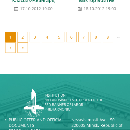
Классик-Авангард
Виктор Войтик
17.10.2012 19:00
18.10.2012 19:00
…
1
2
3
4
5
6
7
8
9
›
»
INSTITUTION
"BELARUSIAN STATE ORDER OF THE
RED BANNER OF LABOR
PHILHARMONIC"
PUBLIC OFFER AND OFFICIAL
Nezavisimosti Ave., 50,
DOCUMENTS
220005 Minsk, Republic of