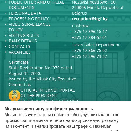
PUBLIC OFFER AND OFFICIAL
Nezavisimosti Ave., 50,
DOCUMENTS
220005 Minsk, Republic of
PERSONAL DATA
Belarus
PROCESSING POLICY
reception@bgf.by
VIDEO SURVEILLANCE
Cashbox:
POLICY
+375 17 396 16 17
VISITING RULES
+375 17 284 67 01
BANK DETAILS
Ticket Sales Department:
CONTACTS
+375 17 366 76 92
VACANCIES
+375 17 396 73 57
Certificate
State Registration No. 970 dated
August 31, 2000.
issued by the Minsk City Executive
Committee.
OFFICIAL INTERNET PORTAL
OF THE PRESIDENT
OF THE REPUBLIC OF BELARUS
MINISTRY OF CULTURE OF THE
Мы уважаем вашу конфиденциальность
REPUBLIC OF BELARUS
Мы используем файлы cookie, чтобы улучшить качество
PORTAL
просмотра, показывать персонализированную рекламу
RATING ASSESSMENT
или контент и анализировать наш трафик. Нажимая