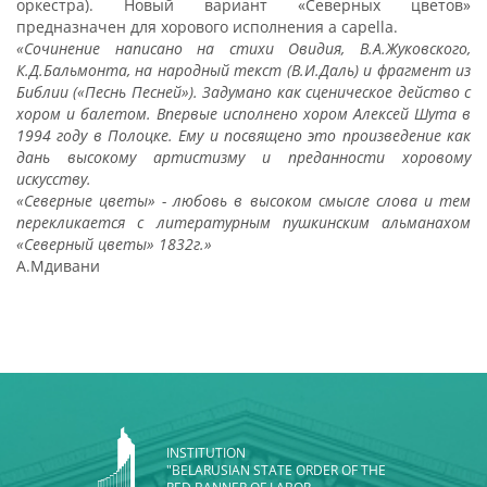
оркестра). Новый вариант «Северных цветов»
предназначен для хорового исполнения a capella.
«Сочинение написано на стихи Овидия, В.А.Жуковского,
К.Д.Бальмонта, на народный текст (В.И.Даль) и фрагмент из
Библии («Песнь Песней»). Задумано как сценическое действо с
хором и балетом. Впервые исполнено хором Алексей Шута в
1994 году в Полоцке. Ему и посвящено это произведение как
дань высокому артистизму и преданности хоровому
искусству.
«Северные цветы» - любовь в высоком смысле слова и тем
перекликается с литературным пушкинским альманахом
«Северный цветы» 1832г.»
А.Мдивани
INSTITUTION
"BELARUSIAN STATE ORDER OF THE