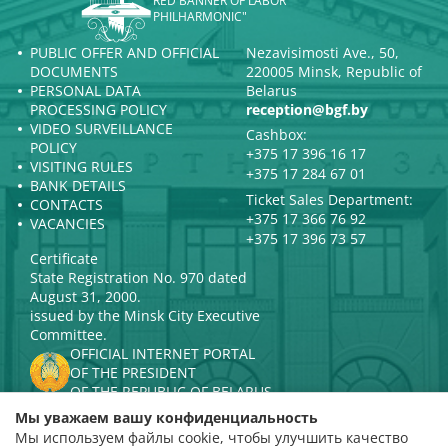
RED BANNER OF LABOR
PHILHARMONIC"
PUBLIC OFFER AND OFFICIAL
Nezavisimosti Ave., 50,
DOCUMENTS
220005 Minsk, Republic of
PERSONAL DATA
Belarus
PROCESSING POLICY
reception@bgf.by
VIDEO SURVEILLANCE
Cashbox:
POLICY
+375 17 396 16 17
VISITING RULES
+375 17 284 67 01
BANK DETAILS
Ticket Sales Department:
CONTACTS
+375 17 366 76 92
VACANCIES
+375 17 396 73 57
Certificate
State Registration No. 970 dated
August 31, 2000.
issued by the Minsk City Executive
Committee.
OFFICIAL INTERNET PORTAL
OF THE PRESIDENT
OF THE REPUBLIC OF BELARUS
MINISTRY OF CULTURE OF THE
Мы уважаем вашу конфиденциальность
REPUBLIC OF BELARUS
Мы используем файлы cookie, чтобы улучшить качество