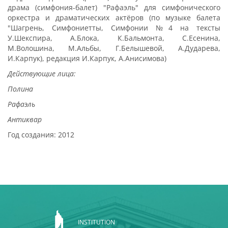
драма (симфония-балет) "Рафаэль" для симфонического
оркестра и драматических актёров (по музыке балета
"Шагрень, Симфониетты, Симфонии №4 на тексты
У.Шекспира, А.Блока, К.Бальмонта, С.Есенина,
М.Волошина, М.Альбы, Г.Белышевой, А.Дударева,
И.Карпук), редакция И.Карпук, А.Анисимова)
Действующие лица:
Полина
Рафаэль
Антиквар
Год создания: 2012
INSTITUTION