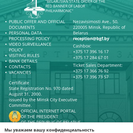
"BELARUSIAN STATE ORDER OF THE
RED BANNER OF LABOR
PHILHARMONIC"
PUBLIC OFFER AND OFFICIAL
Nezavisimosti Ave., 50,
DOCUMENTS
220005 Minsk, Republic of
PERSONAL DATA
Belarus
PROCESSING POLICY
reception@bgf.by
VIDEO SURVEILLANCE
Cashbox:
POLICY
+375 17 396 16 17
VISITING RULES
+375 17 284 67 01
BANK DETAILS
Ticket Sales Department:
CONTACTS
+375 17 366 76 92
VACANCIES
+375 17 396 73 57
Certificate
State Registration No. 970 dated
August 31, 2000.
issued by the Minsk City Executive
Committee.
OFFICIAL INTERNET PORTAL
OF THE PRESIDENT
OF THE REPUBLIC OF BELARUS
MINISTRY OF CULTURE OF THE
Мы уважаем вашу конфиденциальность