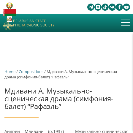
BELARUSIAN STATE
PHILHARMONIC SOCIETY
Home
/
Сompositions
/ Мдивани А. Музыкально-сценическая
драма (симфония-балет) “Рафаэль”
Мдивани А. Музыкально-
сценическая драма (симфония-
балет) “Рафаэль”
Андрей Мдивани (р.1937) – Музыкально-сценическая