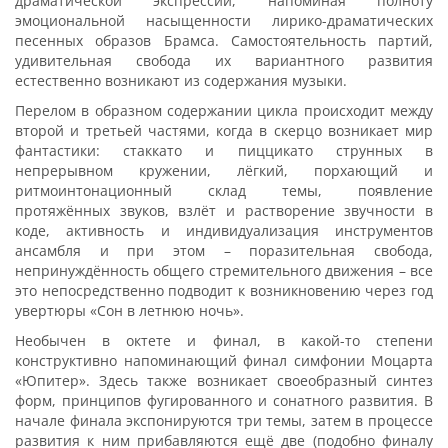
драматической экспрессии, напоминая полноту
эмоциональной насыщенности лирико-драматических
песенных образов Брамса. Самостоятельность партий,
удивительная свобода их вариантного развития
естественно возникают из содержания музыки.
Перелом в образном содержании цикла происходит между
второй и третьей частями, когда в скерцо возникает мир
фантастики: стаккато и пиццикато струнных в
непрерывном кружении, лёгкий, порхающий и
ритмоинтонационный склад темы, появление
протяжённых звуков, взлёт и растворение звучности в
коде, активность и индивидуализация инструментов
ансамбля и при этом – поразительная свобода,
непринуждённость общего стремительного движения – все
это непосредственно подводит к возникновению через год
увертюры «Сон в летнюю ночь».
Необычен в октете и финал, в какой-то степени
конструктивно напоминающий финал симфонии Моцарта
«Юпитер». Здесь также возникает своеобразный синтез
форм, принципов фугированного и сонатного развития. В
начале финала экспонируются три темы, затем в процессе
развития к ним прибавляются ещё две (подобно финалу