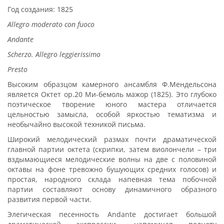
Год создания: 1825
Allegro moderato con fuoco
Andante
Scherzo. Allegro leggierissimo
Presto
Высоким образцом камерного ансамбля Ф.Мендельсона
является Октет ор.20 Ми-бемоль мажор (1825). Это глубоко
поэтическое творение юного мастера отличается
цельностью замысла, особой яркостью тематизма и
необычайно высокой техникой письма.
Широкий мелодический размах почти драматической
главной партии октета (скрипки, затем виолончели – три
вздымающиеся мелодические волны на две с половиной
октавы на фоне тревожно бушующих средних голосов) и
простая, народного склада напевная тема побочной
партии составляют основу динамичного образного
развития первой части.
Элегическая песенность Andante достигает большой