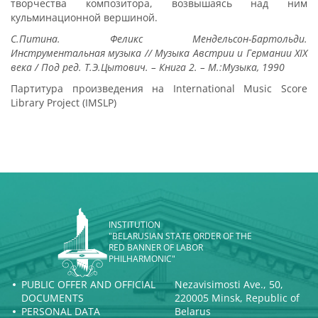
творчества композитора, возвышаясь над ним
кульминационной вершиной.
С.Питина. Феликс Мендельсон-Бартольди.
Инструментальная музыка // Музыка Австрии и Германии XIX
века / Под ред. Т.Э.Цытович. – Книга 2. – М.:Музыка, 1990
Партитура произведения на International Music Score
Library Project (IMSLP)
INSTITUTION
"BELARUSIAN STATE ORDER OF THE
RED BANNER OF LABOR
PHILHARMONIC"
PUBLIC OFFER AND OFFICIAL
Nezavisimosti Ave., 50,
DOCUMENTS
220005 Minsk, Republic of
PERSONAL DATA
Belarus