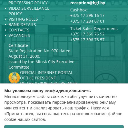
PROCESSING POLICY
reception@bgf.by
VIDEO SURVEILLANCE
Cashbox:
POLICY
+375 17 396 16 17
VISITING RULES
+375 17 284 67 01
BANK DETAILS
Ticket Sales Department:
CONTACTS
+375 17 366 76 92
VACANCIES
+375 17 396 73 57
Certificate
State Registration No. 970 dated
August 31, 2000.
issued by the Minsk City Executive
Committee.
OFFICIAL INTERNET PORTAL
OF THE PRESIDENT
OF THE REPUBLIC OF BELARUS
MINISTRY OF CULTURE OF THE
Мы уважаем вашу конфиденциальность
REPUBLIC OF BELARUS
Мы используем файлы cookie, чтобы улучшить качество
PORTAL
просмотра, показывать персонализированную рекламу
RATING ASSESSMENT
или контент и анализировать наш трафик. Нажимая
«Принять все», вы соглашаетесь на использование файлов
Rating 4.9
cookie наших сайтов.
based on 112 reviews