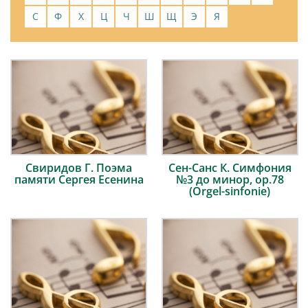
С
Ф
Х
Ц
Ч
Ш
Щ
Э
Я
Свиридов Г. Поэма
Сен-Санс К. Симфония
памяти Сергея Есенина
№3 до минор, op.78
(Orgel-sinfonie)