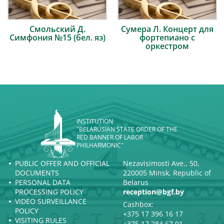
Смольский Д.
Сумера Л. Концерт для
Симфония №15 (бел. яз)
фортепиано с
оркестром
INSTITUTION
"BELARUSIAN STATE ORDER OF THE
RED BANNER OF LABOR
PHILHARMONIC"
PUBLIC OFFER AND OFFICIAL
Nezavisimosti Ave., 50,
DOCUMENTS
220005 Minsk, Republic of
PERSONAL DATA
Belarus
PROCESSING POLICY
reception@bgf.by
VIDEO SURVEILLANCE
Cashbox:
POLICY
+375 17 396 16 17
VISITING RULES
+375 17 284 67 01