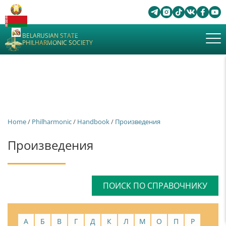
BELARUSIAN STATE
PHILHARMONIC SOCIETY
Home
/
Philharmonic
/
Handbook
/
Произведения
Произведения
ПОИСК ПО СПРАВОЧНИКУ
А
Б
В
Г
Д
К
Л
М
О
П
Р