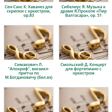
Сен-Санс К. Хаванез для
Сибелиус Я. Музыка к
скрипки с оркестром,
драме Я.Прокопе «Пир
ор.83
Валтасара», op. 51
Симакович Л.
Смольский Д. Концерт
"Апокриф", мюзикл-
для фортепиано с
притча по
оркестром
М.Богдановичу (бел.яз)