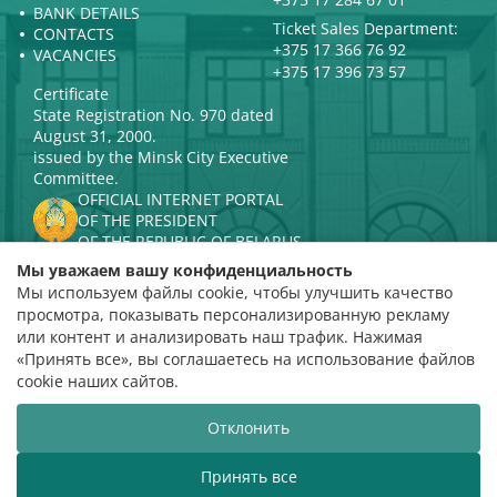
BANK DETAILS
Ticket Sales Department:
CONTACTS
+375 17 366 76 92
VACANCIES
+375 17 396 73 57
Certificate
State Registration No. 970 dated
August 31, 2000.
issued by the Minsk City Executive
Committee.
OFFICIAL INTERNET PORTAL
OF THE PRESIDENT
OF THE REPUBLIC OF BELARUS
MINISTRY OF CULTURE OF THE
Мы уважаем вашу конфиденциальность
REPUBLIC OF BELARUS
Мы используем файлы cookie, чтобы улучшить качество
PORTAL
просмотра, показывать персонализированную рекламу
RATING ASSESSMENT
или контент и анализировать наш трафик. Нажимая
«Принять все», вы соглашаетесь на использование файлов
Rating 4.9
cookie наших сайтов.
based on 112 reviews
Отклонить
Website development
ВТОП3
Принять все
The Belarusian State Philharmonic welcomes y