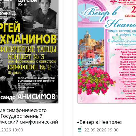
ие симфонического
: Государственный
ический симфонический
«Вечер в Неаполе»
 Республики Беларусь,
.2026 19:00
22.09.2026 19:00
р – Александр