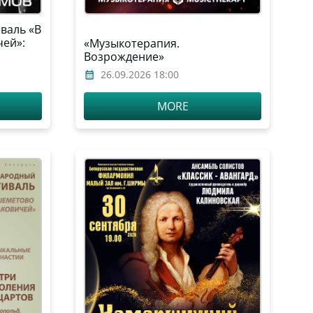
валь «В
ей»:
«Музыкотерапия.
Возрождение»
ический
26.09.2026 18:00
арусь,
MORE
ксандр