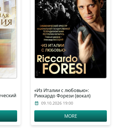
«Из Италии с любовью»:
ический
Риккардо Форези (вокал)
арусь,
09.10.2026 19:00
ксандр
MORE
ия)