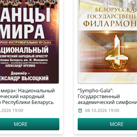
 мира»: Национальный
“Sympho-Gala”:
ический народный
Государственный
р Республики Беларусь
академический симфон
Жиновича
оркестр Республики Бел
.2026 19:00
08.10.2026 19:00
дирижёр – Александр
Анисимов, солист – Але
MORE
MORE
Рамм (виолончель, Росс