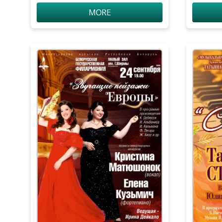
Анисимо
MORE
Сюи (ф