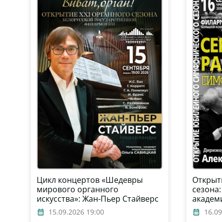
Цикл концертов «Шедевры
Открыт
мирового органного
сезона
искусства»: Жан-Пьер Стайверс
академ
(Нидерланды)
оркестр
15.09.2026 19:00
16.09
дирижё