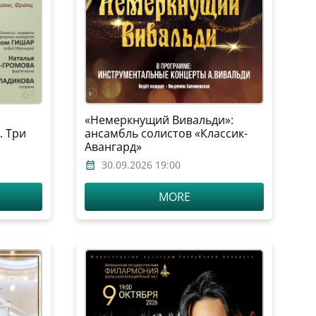
«Немеркнущий Вивальди»:
. Три
ансамбль солистов «Классик-
Авангард»
30.09.2026 19:00
MORE