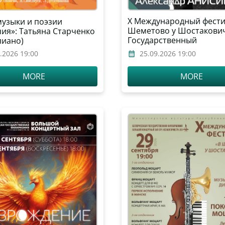
Х Международный фести
музыки и поэзии
Шеметово у Шостакович
чия»: Татьяна Старченко
Государственный
пиано)
академический симфон
.2026 19:00
25.09.2026 19:00
оркестр Республики Бел
дирижёр – Александр
MORE
MORE
Анисимов, солист – Але
Данилов (фортепиано)