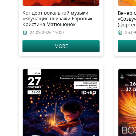
Концерт вокальной музыки
Вечер 
«Звучащие пейзажи Европы»:
«Созву
Кристина Матюшонок
(форте
(сопрано), Елена Кузьмич
24.09.2026 19:00
25.09
(фортепиано)
MORE