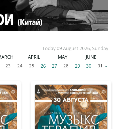
Today 09 August 2026, Sunday
MARCH
APRIL
MAY
JUNE
23
24
25
26
27
28
29
30
31