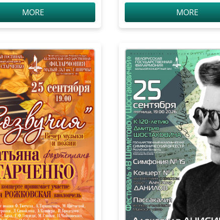
в, солист – Ци
MORE
MORE
ортепиано, Китай)