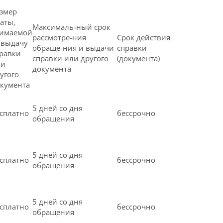
змер
аты,
Максималь-ный срок
зимаемой
рассмотре-ния
Срок действия
 выдачу
обраще-ния и выдачи
справки
равки
справки или другого
(документа)
ли
документа
угого
кумента
5 дней со дня
сплатно
бессрочно
обращения
5 дней со дня
сплатно
бессрочно
обращения
5 дней со дня
сплатно
бессрочно
обращения