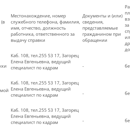
Ра
пл
Местонахождение, номер
Документы и (или)
в
(в
служебного телефона, фамилия,
сведения,
за
имя, отчество, должность
представляемые
сп
работника, ответственного за
гражданином при
и
выдачу справки
обращении
др
до
Каб. 108, тел.255 53 17, Загорец
Елена Евгеньевна, ведущий
жки
-
бе
специалист по кадрам
Каб. 108, тел.255 53 17, Загорец
Елена Евгеньевна, ведущий
емой
-
бе
специалист по кадрам
Каб. 108, тел.255 53 17, Загорец
Елена Евгеньевна, ведущий
-
бе
специалист по кадрам