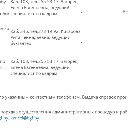
жбу
Каб. 108, тел.255 53 17, Загорец
Елена Евгеньевна, ведущий
-
бе
собия
специалист по кадрам
енка
Каб. 346, тел.373 19 92, Кисарова
Рита Геннадьевна, ведущий
-
бухгалтер
 по
Каб. 108, тел.255 53 17, Загорец
о
Елена Евгеньевна, ведущий
-
специалист по кадрам
по указанным контактным телефонам. Выдача справок прои
 порядка осуществления административных процедур и раб
f.by
,
kancel@bgf.by
.