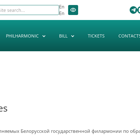
En
En
PHILHARMONIC
BILL
TICKETS
CONTACT
es
лняемых Белорусской государственной филармонии по обра