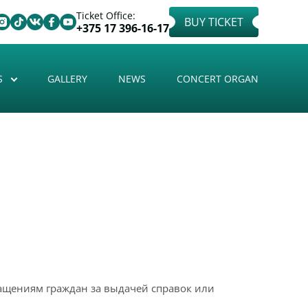
Ticket Office:
BUY TICKET
+375 17 396-16-17
S
GALLERY
NEWS
CONCERT ORGAN
щениям граждан за выдачей справок или