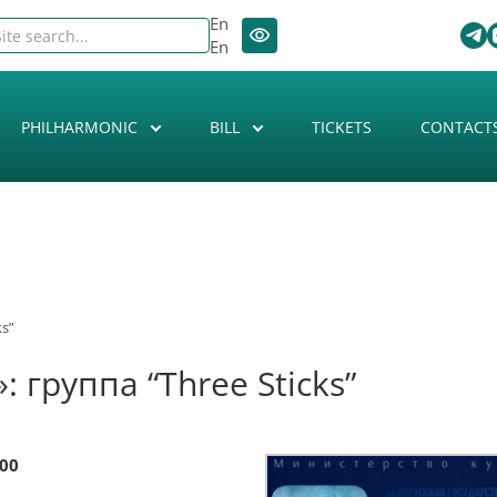
En
En
PHILHARMONIC
BILL
TICKETS
CONTACT
ks”
 группа “Three Sticks”
:00