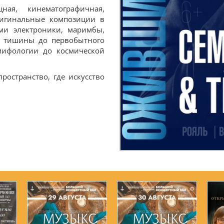
ная, кинематографичная,
ригинальные композиции в
ами электроники, маримбы,
й тишины до первобытного
мифологии до космической
остранство, где искусство