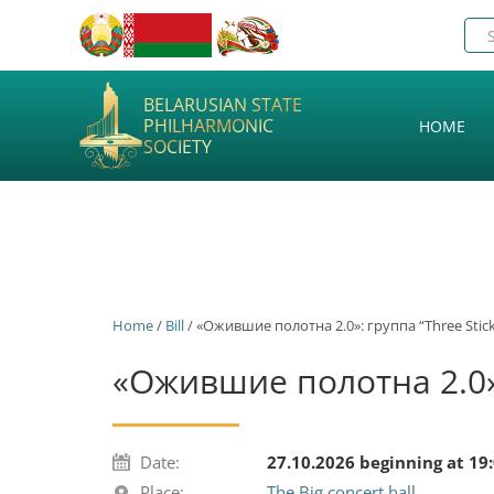
BELARUSIAN STATE
PHILHARMONIC
HOME
SOCIETY
Home
/
Bill
/ «Ожившие полотна 2.0»: группа “Three Stic
«Ожившие полотна 2.0»:
Date:
27.10.2026 beginning at 19
Place:
The Big concert hall