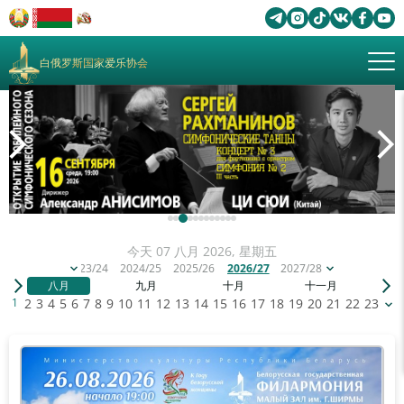
白俄罗斯国家爱乐协会
今天 07 八月 2026, 星期五
2023/24
2024/25
2025/26
2026/27
2027/28
八月
九月
十月
十一月
十
1
2
3
4
5
6
7
8
9
10
11
12
13
14
15
16
17
18
19
20
21
22
23
24