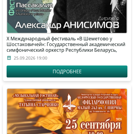
Х Международный фестиваль «В Шеметово у
Шостаковичей»: Государственный академический
симфонический оркестр Республики Беларусь,
дирижёр – Александр Анисимов, солист –
25.09.2026 19:00
Александр Данилов (фортепиано)
ПОДРОБНЕЕ