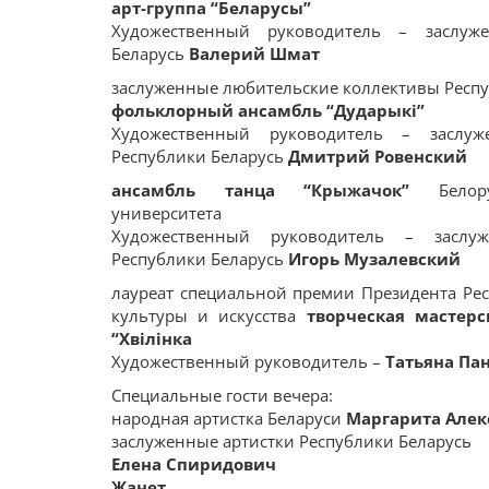
арт-группа
“
Беларусы”
Художественный руководитель – заслуж
Беларусь
Валерий Шмат
заслуженные любительские коллективы Респу
фольклорный ансамбль
“Дударыкі”
Художественный руководитель – заслуж
Республики Беларусь
Дмитрий Ровенский
ансамбль
танца
“Крыжачок”
Белорус
университета
Художественный руководитель – заслуж
Республики Беларусь
Игорь Музалевский
лауреат специальной премии Президента Рес
культуры и искусства
творческая мастерс
“Хвілінка
Художественный руководитель –
Татьяна Па
Специальные гости вечера:
народная артистка Беларуси
Маргарита Алек
заслуженные артистки Республики Беларусь
Елена Спиридович
Жанет