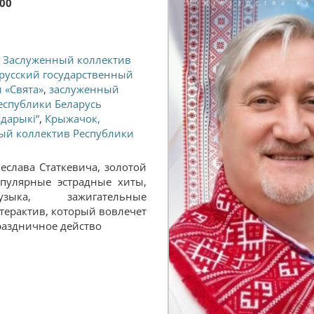
:00
,
Заслуженный коллектив
орусский государственный
 «Свята»
,
заслуженный
еспублики Беларусь
дарыкі“
,
Крыжачок,
ный коллектив Республики
еслава Статкевича, золотой
пулярные эстрадные хиты,
узыка, зажигательные
терактив, который вовлечет
раздничное действо