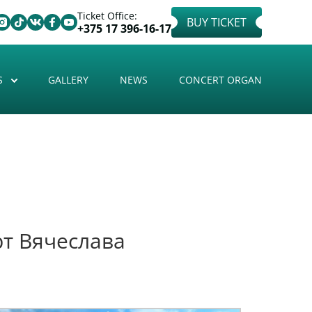
Ticket Office:
BUY TICKET
+375 17 396-16-17
S
GALLERY
NEWS
CONCERT ORGAN
рт Вячеслава