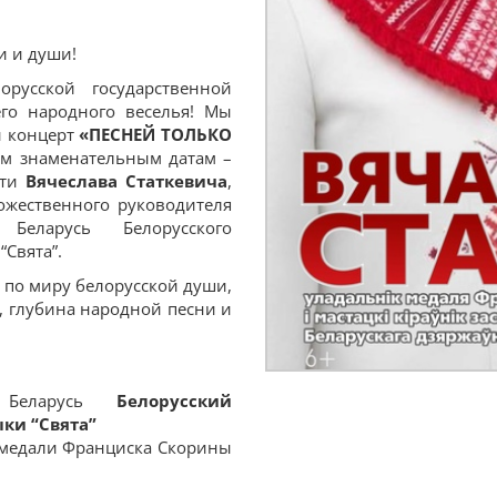
и и души!
русской государственной
го народного веселья! Мы
й концерт
«ПЕСНЕЙ ТОЛЬКО
ум знаменательным датам –
сти
Вячеслава Статкевича
,
ожественного руководителя
 Беларусь Белорусского
Свята”.
е по миру белорусской души,
, глубина народной песни и
и Беларусь
Белорусский
ыки
“
Свята”
 медали Франциска Скорины