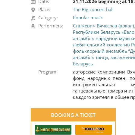
Date:
21.11.2026 beginning at 18
Place:
The Big concert hall
Category:
Popular music
Performers:
Статкевич Вячеслав (вокал)
Республики Беларусь «Бел
ансамбль народной музыки
любительский коллектив Р
фольклорный ансамбль ”Ду
ансамбль танца, заслужен
Беларусь
Program:
авторские композиции Вяч
фонд народных песен, по
инструментальная м
танцевальные номера и ин
каждого зрителя в общее п
BOOKING A TICKET