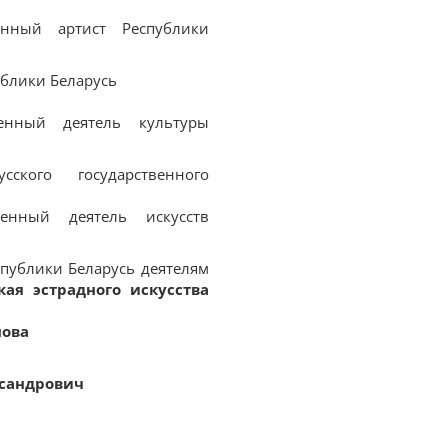
енный артист Республики
блики Беларусь
енный деятель культуры
cкого государственного
енный деятель искусств
публики Беларусь деятелям
кая эстрадного искусства
нова
сандрович