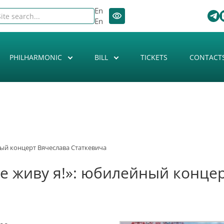
En
En
PHILHARMONIC
BILL
TICKETS
CONTACT
ный концерт Вячеслава Статкевича
те живу я!»: юбилейный конце