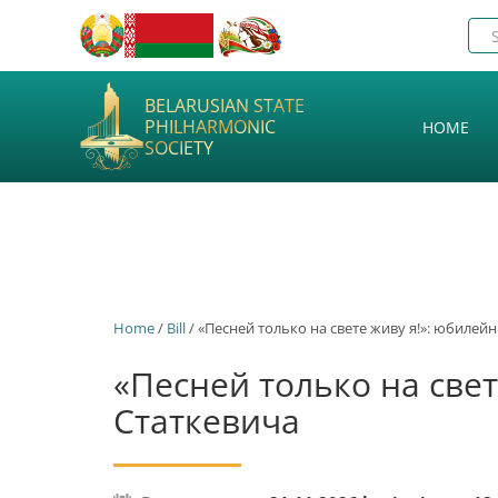
BELARUSIAN STATE
PHILHARMONIC
HOME
SOCIETY
Home
/
Bill
/ «Песней только на свете живу я!»: юбилей
«Песней только на све
Статкевича