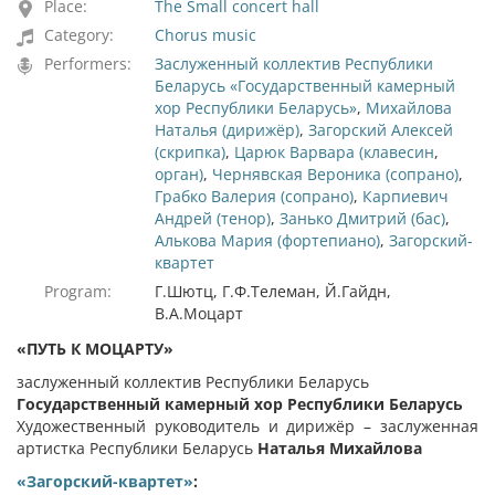
Place:
The Small concert hall
Category:
Chorus music
Performers:
Заслуженный коллектив Республики
Беларусь «Государственный камерный
хор Республики Беларусь»
,
Михайлова
Наталья (дирижёр)
,
Загорский Алексей
(скрипка)
,
Царюк Варвара (клавесин
,
орган)
,
Чернявская Вероника (сопрано)
,
Грабко Валерия (сопрано)
,
Карпиевич
Андрей (тенор)
,
Занько Дмитрий (бас)
,
Алькова Мария (фортепиано)
,
Загорский-
квартет
Program:
Г.Шютц, Г.Ф.Телеман, Й.Гайдн,
В.А.Моцарт
«ПУТЬ К МОЦАРТУ»
заслуженный коллектив Республики Беларусь
Государственный камерный хор Республики Беларусь
Художественный руководитель и дирижёр – заслуженная
артистка Республики Беларусь
Наталья Михайлова
«Загорский-квартет»
: