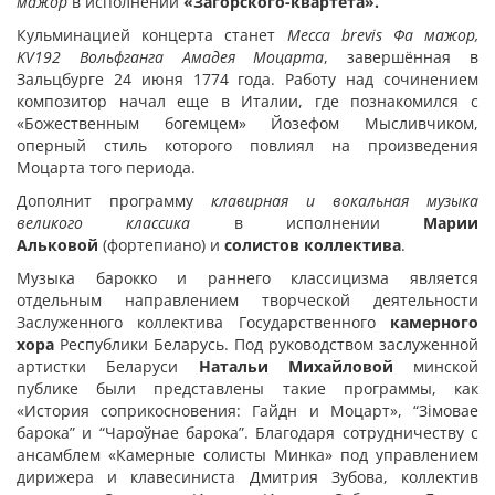
мажор
в исполнении
«Загорского-квартета».
Кульминацией концерта станет
Месса
brevis Фа мажор,
KV192
Вольфганга Амадея Моцарта
, завершённая в
Зальцбурге 24 июня 1774 года. Работу над сочинением
композитор начал еще в Италии, где познакомился с
«Божественным богемцем» Йозефом Мысливчиком,
оперный стиль которого повлиял на произведения
Моцарта того периода.
Дополнит программу
клавирная и вокальная музыка
великого классика
в исполнении
Марии
Альковой
(фортепиано) и
солистов коллектива
.
Музыка барокко и раннего классицизма является
отдельным направлением творческой деятельности
Заслуженного коллектива Государственного
камерного
хора
Республики Беларусь. Под руководством заслуженной
артистки Беларуси
Натальи Михайловой
минской
публике были представлены такие программы, как
«История соприкосновения: Гайдн и Моцарт», “Зімовае
барока” и “Чароўнае барока”. Благодаря сотрудничеству с
ансамблем «Камерные солисты Минка» под управлением
дирижера и клавесиниста Дмитрия Зубова, коллектив