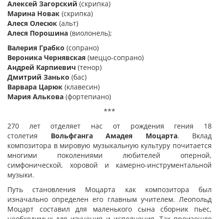
Алексей Загорский
(скрипка)
Марина Новак
(скрипка)
Алеся Олесюк
(альт)
Алеся Порошина
(виолонель);
Валерия Грабко
(сопрано)
Вероника Чернявская
(меццо-сопрано)
Андрей Карпиевич
(тенор)
Дмитрий Занько
(бас)
Варвара Царюк
(клавесин)
Мария Алькова
(фортепиано)
***
270 лет отделяет нас от рождения гения 18
столетия
Вольфганга Амадея Моцарта
. Вклад
композитора в мировую музыкальную культуру почитается
многими поколениями любителей оперной,
симфонической, хоровой и камерно-инструментальной
музыки.
Путь становления Моцарта как композитора был
изначально определен его главным учителем. Леопольд
Моцарт составил для маленького сына сборник пьес,
необходимых для изучения и исполнения. Так произошло