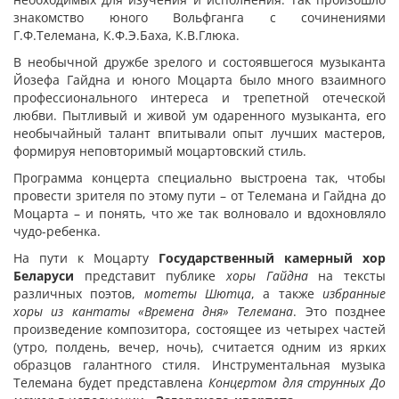
знакомство юного Вольфганга с сочинениями
Г.Ф.Телемана, К.Ф.Э.Баха, К.В.Глюка.
В необычной дружбе зрелого и состоявшегося музыканта
Йозефа Гайдна и юного Моцарта было много взаимного
профессионального интереса и трепетной отеческой
любви. Пытливый и живой ум одаренного музыканта, его
необычайный талант впитывали опыт лучших мастеров,
формируя неповторимый моцартовский стиль.
Программа концерта специально выстроена так, чтобы
провести зрителя по этому пути – от Телемана и Гайдна до
Моцарта – и понять, что же так волновало и вдохновляло
чудо-ребенка.
На пути к Моцарту
Государственный камерный хор
Беларуси
представит публике
хоры Гайдна
на тексты
различных поэтов,
мотеты Шютца
, а также
избранные
хоры из кантаты «Времена дня» Телемана
. Это позднее
произведение композитора, состоящее из четырех частей
(утро, полдень, вечер, ночь), считается одним из ярких
образцов галантного стиля. Инструментальная музыка
Телемана будет представлена
Концертом для струнных До