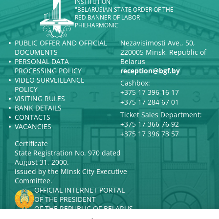
INSTITUTION
"BELARUSIAN STATE ORDER OF THE
RED BANNER OF LABOR
PHILHARMONIC"
PUBLIC OFFER AND OFFICIAL
Nezavisimosti Ave., 50,
DOCUMENTS
220005 Minsk, Republic of
PERSONAL DATA
Belarus
PROCESSING POLICY
reception@bgf.by
VIDEO SURVEILLANCE
Cashbox:
POLICY
+375 17 396 16 17
VISITING RULES
+375 17 284 67 01
BANK DETAILS
Ticket Sales Department:
CONTACTS
+375 17 366 76 92
VACANCIES
+375 17 396 73 57
Certificate
State Registration No. 970 dated
August 31, 2000.
issued by the Minsk City Executive
Committee.
OFFICIAL INTERNET PORTAL
OF THE PRESIDENT
OF THE REPUBLIC OF BELARUS
MINISTRY OF CULTURE OF THE