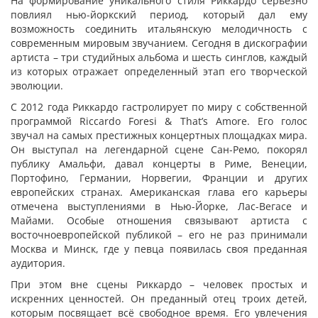
На формирование уникального стиля Риккардо серьезно
повлиял нью-йоркский период, который дал ему
возможность соединить итальянскую мелодичность с
современным мировым звучанием. Сегодня в дискографии
артиста – три студийных альбома и шесть синглов, каждый
из которых отражает определенный этап его творческой
эволюции.
С 2012 года Риккардо гастролирует по миру с собственной
программой Riccardo Foresi & That’s Amore. Его голос
звучал на самых престижных концертных площадках мира.
Он выступал на легендарной сцене Сан-Ремо, покорял
публику Амальфи, давал концерты в Риме, Венеции,
Портофино, Германии, Норвегии, Франции и других
европейских странах. Американская глава его карьеры
отмечена выступлениями в Нью-Йорке, Лас-Вегасе и
Майами. Особые отношения связывают артиста с
восточноевропейской публикой – его не раз принимали
Москва и Минск, где у певца появилась своя преданная
аудитория.
При этом вне сцены Риккардо – человек простых и
искренних ценностей. Он преданный отец троих детей,
которым посвящает всё свободное время. Его увлечения