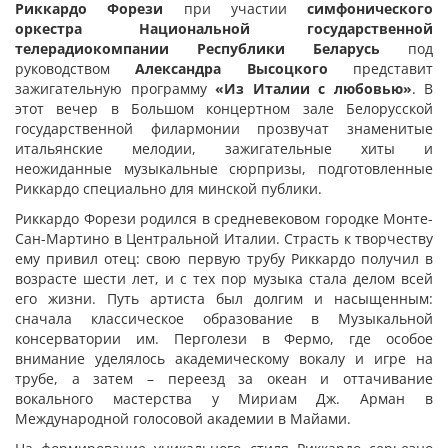
Риккардо Форези
при участии
симфонического
оркестра Национальной государственной
телерадиокомпании Республики Беларусь
под
руководством
Александра Высоцкого
представит
зажигательную программу
«Из Италии с любовью»
. В
этот вечер в Большом концертном зале Белорусской
государственной филармонии прозвучат знаменитые
итальянские мелодии, зажигательные хиты и
неожиданные музыкальные сюрпризы, подготовленные
Риккардо специально для минской публики.
Риккардо Форези родился в средневековом городке Монте-
Сан-Мартино в Центральной Италии. Страсть к творчеству
ему привил отец: свою первую трубу Риккардо получил в
возрасте шести лет, и с тех пор музыка стала делом всей
его жизни. Путь артиста был долгим и насыщенным:
сначала классическое образование в Музыкальной
консерватории им. Перголези в Фермо, где особое
внимание уделялось академическому вокалу и игре на
трубе, а затем – переезд за океан и оттачивание
вокального мастерства у Мириам Дж. Арман в
Международной голосовой академии в Майами.