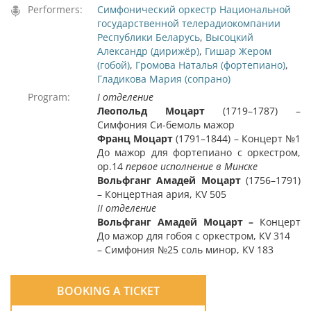
Performers:
Симфонический оркестр Национальной
государственной телерадиокомпании
Республики Беларусь
,
Высоцкий
Александр (дирижёр)
,
Гишар Жером
(гобой)
,
Громова Наталья (фортепиано)
,
Гладикова Мария (сопрано)
Program:
І отделение
Леопольд Моцарт
(1719–1787) –
Симфония Си-бемоль мажор
Франц Моцарт
(1791–1844) – Концерт №1
До мажор для фортепиано с оркестром,
ор.14
первое исполнение в Минске
Вольфганг Амадей Моцарт
(1756–1791)
– Концертная ария, КV 505
ІІ отделение
Вольфганг Амадей Моцарт
–
Концерт
До мажор для гобоя с оркестром, КV 314
– Симфония №25 соль минор, КV 183
BOOKING A TICKET