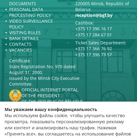
DOCUMENTS
220005 Minsk, Republic of
PERSONAL DATA
Belarus
PROCESSING POLICY
reception@bgf.by
VIDEO SURVEILLANCE
Cashbox:
POLICY
+375 17 396 16 17
VISITING RULES
+375 17 284 67 01
BANK DETAILS
Ticket Sales Department:
CONTACTS
+375 17 366 76 92
VACANCIES
+375 17 396 73 57
Certificate
State Registration No. 970 dated
August 31, 2000.
issued by the Minsk City Executive
Committee.
OFFICIAL INTERNET PORTAL
OF THE PRESIDENT
OF THE REPUBLIC OF BELARUS
MINISTRY OF CULTURE OF THE
Мы уважаем вашу конфиденциальность
REPUBLIC OF BELARUS
Мы используем файлы cookie, чтобы улучшить качество
PORTAL
просмотра, показывать персонализированную рекламу
RATING ASSESSMENT
или контент и анализировать наш трафик. Нажимая
«Принять все», вы соглашаетесь на использование файлов