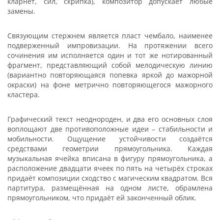
кларнет, сил, скрипка), композитор допускает любые
замены.
Связующим стержнем является пласт чембало, наименее
подверженный импровизации. На протяжении всего
сочинения им исполняется один и тот же нотированный
фрагмент, представляющий собой мелодическую линию
(вариантно повторяющаяся попевка яркой до мажорной
окраски) на фоне метрично повторяющегося мажорного
кластера.
Графический текст неоднороден, и два его основных слоя
воплощают две противоположные идеи – стабильности и
мобильности. Ощущение устойчивости создаётся
средствами геометрии прямоугольника. Каждая
музыкальная ячейка вписана в фигуру прямоугольника, а
расположение двадцати ячеек по пять на четырёх строках
придаёт композиции сходство с магическим квадратом. Вся
партитура, размещённая на одном листе, обрамлена
прямоугольником, что придаёт ей законченный облик.