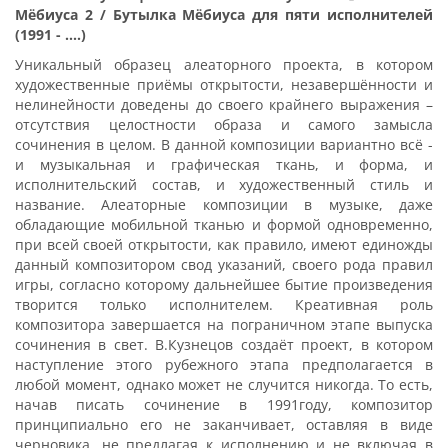
Мёбиуса 2 / Бутылка Мёбиуса для пяти исполнителей
(1991 - ....)
Уникальный образец алеаторного проекта, в котором
художественные приёмы открытости, незавершённости и
нелинейности доведены до своего крайнего выражения –
отсутствия целостности образа и самого замысла
сочинения в целом. В данной композиции вариантно всё -
и музыкальная и графическая ткань, и форма, и
исполнительский состав, и художественный стиль и
название. Алеаторные композиции в музыке, даже
обладающие мобильной тканью и формой одновременно,
при всей своей открытости, как правило, имеют единожды
данный композитором свод указаний, своего рода правил
игры, согласно которому дальнейшее бытие произведения
творится только исполнителем. Креативная роль
композитора завершается на пограничном этапе выпуска
сочинения в свет. В.Кузнецов создаёт проект, в котором
наступление этого рубежного этапа предполагается в
любой момент, однако может не случится никогда. То есть,
начав писать сочинение в 1991году, композитор
принципиально его не заканчивает, оставляя в виде
черновика, не предлагая к исполнению и не включая в