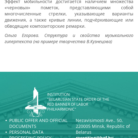
Эффект мобильности достигается наличием множества
«черновых» пометок, представляющими собой
многочисленные стрелки, указывающие варианты
движения, а также кривые линии, подчёркивающие или
обводящие композиторские ремарки.
Ольга Егорова. Структура и свойства музыкального
гипертекста (на примере творчества В.Кузнецова)
INSTITUTION
"BELARUSIAN STATE ORDER OF THE
RED BANNER OF LABOR
PHILHARMONIC"
PUBLIC OFFER AND OFFICIAL
Nezavisimosti Ave., 50,
DOCUMENTS
220005 Minsk, Republic of
PERSONAL DATA
Belarus
PROCESSING POLICY
reception@bgf.by