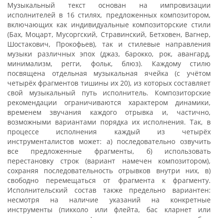
Музыкальный текст основан на импровизации
исполнителей в 16 стилях, предложенных композитором,
включающих как индивидуальные композиторские стили
(Бах, Моцарт, Мусоргский, Стравинский, Бетховен, Вагнер,
Шостакович, Прокофьев), так и стилевые направления
музыки различных эпох (джаз, барокко, рок, авангард,
минимализм, регги, фольк, блюз). Каждому стилю
посвящена отдельная музыкальная ячейка (с учётом
четырёх фрагментов тишины их 20), из которых составляет
свой музыкальный путь исполнитель. Композиторские
рекомендации ограничиваются характером динамики,
временем звучания каждого отрывка и, частично,
возможными вариантами порядка их исполнения. Так, в
процессе исполнения каждый из четырёх
инструменталистов может: а) последовательно озвучить
все предложенные фрагменты, б) использовать
перестановку строк (вариант намечен композитором),
сохраняя последовательность отрывков внутри них, в)
свободно перемещаться от фрагмента к фрагменту.
Исполнительский состав также предельно вариантен:
несмотря на наличие указаний на конкретные
инструменты (пикколо или флейта, бас кларнет или