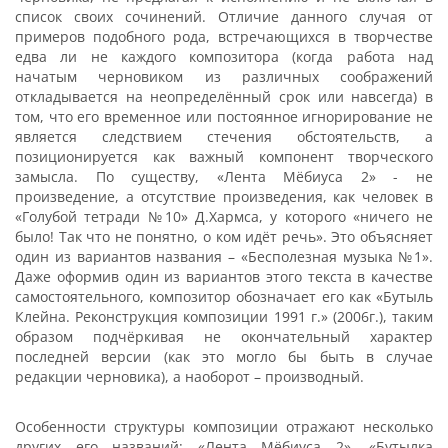
список своих сочинений. Отличие данного случая от
примеров подобного рода, встречающихся в творчестве
едва ли не каждого композитора (когда работа над
начатым черновиком из различных соображений
откладывается на неопределённый срок или навсегда) в
том, что его временное или постоянное игнорирование не
является следствием стечения обстоятельств, а
позиционируется как важный компонент творческого
замысла. По существу, «Лента Мёбиуса 2» - не
произведение, а отсутствие произведения, как человек в
«Голубой тетради №10» Д.Хармса, у которого «ничего не
было! Так что не понятно, о ком идёт речь». Это объясняет
один из вариантов названия – «Бесполезная музыка №1».
Даже оформив один из вариантов этого текста в качестве
самостоятельного, композитор обозначает его как «Бутыль
Клейна. Реконструкция композиции 1991 г.» (2006г.), таким
образом подчёркивая не окончательный характер
последней версии (как это могло бы быть в случае
редакции черновика), а наоборот – производный.
Особенности структуры композиции отражают несколько
других его названий: «Лента Мёбиуса 2», «Бутылка