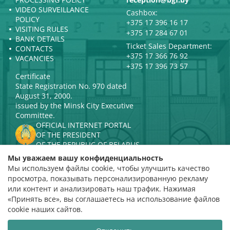
VIDEO SURVEILLANCE
Cashbox:
POLICY
+375 17 396 16 17
VISITING RULES
+375 17 284 67 01
BANK DETAILS
Ticket Sales Department:
CONTACTS
+375 17 366 76 92
VACANCIES
+375 17 396 73 57
Certificate
State Registration No. 970 dated
August 31, 2000.
issued by the Minsk City Executive
Committee.
OFFICIAL INTERNET PORTAL
OF THE PRESIDENT
OF THE REPUBLIC OF BELARUS
MINISTRY OF CULTURE OF THE
Мы уважаем вашу конфиденциальность
REPUBLIC OF BELARUS
Мы используем файлы cookie, чтобы улучшить качество
PORTAL
просмотра, показывать персонализированную рекламу
RATING ASSESSMENT
или контент и анализировать наш трафик. Нажимая
«Принять все», вы соглашаетесь на использование файлов
Rating 4.9
cookie наших сайтов.
based on 112 reviews