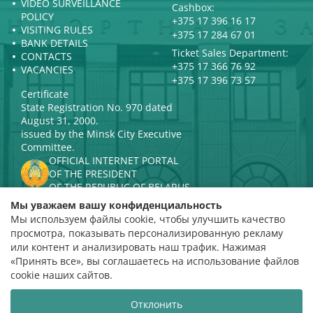
VIDEO SURVEILLANCE
Cashbox:
POLICY
+375 17 396 16 17
VISITING RULES
+375 17 284 67 01
BANK DETAILS
Ticket Sales Department:
CONTACTS
+375 17 366 76 92
VACANCIES
+375 17 396 73 57
Certificate
State Registration No. 970 dated
August 31, 2000.
issued by the Minsk City Executive
Committee.
OFFICIAL INTERNET PORTAL
OF THE PRESIDENT
OF THE REPUBLIC OF BELARUS
MINISTRY OF CULTURE OF THE
Мы уважаем вашу конфиденциальность
REPUBLIC OF BELARUS
Мы используем файлы cookie, чтобы улучшить качество
PORTAL
просмотра, показывать персонализированную рекламу
RATING ASSESSMENT
или контент и анализировать наш трафик. Нажимая
«Принять все», вы соглашаетесь на использование файлов
Rating 4.9
cookie наших сайтов.
based on 112 reviews
Отклонить