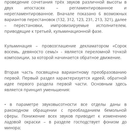
проведение сочетания трёх звуков различной высоты в
двух ипостасях – регламентированное и
нерегламентированное. Вначале показано 6 возможных
вариантов перестановок (132, 312, 123, 231, 213, 321), далее
– перестановки, импровизируемые исполнителем,
приводящие к третьей, кульминационной фазе.
Кульминация – провозглашение декламатором «Сорок
восемь, девяносто семь!» - является переломной точкой
композиции, за которой начинается обратное движение.
Вторая часть посвящена вариантному преобразованию
первой. Первый раздел характеризуется идеей, обратной
идее первого раздела первой части. Основным здесь
является принцип уменьшения:
• в параметре звуковысотности все отделы даны в
ракоходном обращении с преобладанием бемольной
сферы. Понижение всех звуков приводит к изменению
ладовой окраски – в разделе господствует фонизм до
минора;