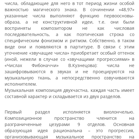
числа, обладающие для него в тот период жизни особой
важностью магического знака. В сочинении «48,97»
указанные числа выполняют функцию первоосновы-
образа, а не конструктивной идеи, т.е. они были
восприняты композитором не как числовая
последовательность, а как поэтическая строка со
специфическим фонизмом и ритмом. Собственно, в таком
виде они и появляются в партитуре. В связи с этим
уточнение «звучащие числа» приобретает особый оттенок
(иной, нежели в случае со «звучащими прогрессиями» в
«Числах Фибоначчи» В.Кузнецова): числа не
зашифровываются в звуках и не проецируются на
музыкальную ткань, а непосредственно озвучиваются
исполнителем.
Музыкальная композиция двухчастна, каждая часть имеет
составной характер и складывается из двух разделов.
Первый раздел исполняется виолончелью.
Композиционное пространство членится на
разграниченные цезурами 9 отделов. Основная
образующая идея рациональна – это прогрессия,
организовывающая музыкальное пространство на