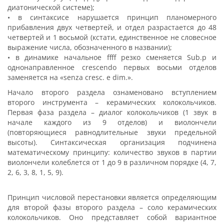
диатонической системе);
• в синтаксисе нарушается принцип планомерного
прибавления двух четвертей, и отдел разрастается до 48
четвертей и 1 восьмой (кстати, единственное не словесное
выражение числа, обозначенного в названии);
• в динамике начальное ffff резко сменяется Sub.p и
однонаправленное crescendo первых восьми отделов
заменяется на «senza cresc. e dim.».
Начало второго раздела ознаменовано вступлением
второго инструмента – керамических колокольчиков.
Первая фаза раздела – диалог колокольчиков (1 звук в
начале каждого из 9 отделов) и виолончели
(повторяющиеся равнодлительные звуки предельной
высоты). Синтаксическая организация подчинена
математическому принципу: количество звуков в партии
виолончели колеблется от 1 до 9 в различном порядке (4, 7,
2, 6, 3, 8, 1, 5, 9).
Принцип числовой перестановки является определяющим
для второй фазы второго раздела – соло керамических
колокольчиков. Оно представляет собой вариантное