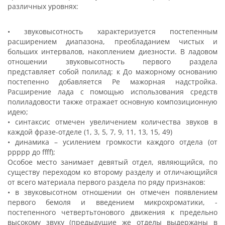
различных уровнях:
• звуковысотность характеризуется постепенным
расширением диапазона, преобладанием чистых и
больших интервалов, накоплением диезности. В ладовом
отношении звуковысотность первого раздела
представляет собой полилад: к До мажорному основанию
постепенно добавляется Ре мажорная надстройка.
Расширение лада с помощью использования средств
полиладовости также отражает основную композиционную
идею;
• синтаксис отмечен увеличением количества звуков в
каждой фразе-отделе (1, 3, 5, 7, 9, 11, 13, 15, 49)
• динамика – усилением громкости каждого отдела (от
ppppp до ffff);
Особое место занимает девятый отдел, являющийся, по
существу переходом ко второму разделу и отличающийся
от всего материала первого раздела по ряду признаков:
• в звуковысотном отношении он отмечен появлением
первого бемоля и введением микрохроматики, -
постепенного четвертьтонового движения к предельно
высокому звуку (предыдущие же отделы выдержаны в