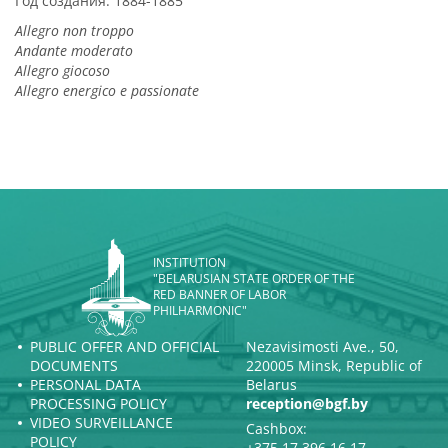
Год создания: 1884-1885
Allegro non troppo
Andante moderato
Allegro giocoso
Allegro energico e passionate
INSTITUTION
"BELARUSIAN STATE ORDER OF THE
RED BANNER OF LABOR
PHILHARMONIC"
PUBLIC OFFER AND OFFICIAL
Nezavisimosti Ave., 50,
DOCUMENTS
220005 Minsk, Republic of
PERSONAL DATA
Belarus
PROCESSING POLICY
reception@bgf.by
VIDEO SURVEILLANCE
Cashbox:
POLICY
+375 17 396 16 17