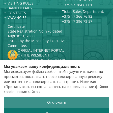
VISITING RULES
+375 17 284 67 01
BANK DETAILS
Ticket Sales Department:
CONTACTS
+375 17 366 76 92
VACANCIES
+375 17 396 73 57
Certificate
State Registration No. 970 dated
August 31, 2000.
issued by the Minsk City Executive
Committee.
OFFICIAL INTERNET PORTAL
OF THE PRESIDENT
OF THE REPUBLIC OF BELARUS
MINISTRY OF CULTURE OF THE
Мы уважаем вашу конфиденциальность
REPUBLIC OF BELARUS
Мы используем файлы cookie, чтобы улучшить качество
PORTAL
просмотра, показывать персонализированную рекламу
RATING ASSESSMENT
или контент и анализировать наш трафик. Нажимая
«Принять все», вы соглашаетесь на использование файлов
Rating 4.9
cookie наших сайтов.
based on 112 reviews
Отклонить
Website development
ВТОП3