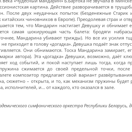
Х века «Чудесный мандарин» Б.Бартока не звучала в Минске 
ссионистская картина. Действие разворачивается в трущоб
н. После двух неудачных попыток (безденежные Старик и
 китайских чиновников в Европе). Преодолевая страх и от
шается тем, что Мандарин настигает Девушку и обнимает её
ется самая шокирующая часть балета: бродяги набрас
 (точнее, Мандарина убивают трижды). Но все их усилия 
й не приходит в голову «догадка». Девушка подаёт знак отпу
тивляется. Они обнимаются. Тоска Мандарина замирает, ег
емарки автора). Эта «догадка» Девушки, возможно, даёт к
ляет ход событий, и покой наступает лишь тогда, когда п
 пружина сжимается до своей предельной точки, после
алете композитор предлагает свой вариант развёртывания
а, сюжетно – открыта, и то, как механизм пружины будет 
исполнителей, и... от каждого, кто оказался в зале.
демического симфонического оркестра Республики Беларусь, ди