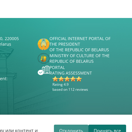
50, 220005
OFFICIAL INTERNET PORTAL OF
elarus
THE PRESIDENT
OF THE REPUBLIC OF BELARUS
MINISTRY OF CULTURE OF THE
REPUBLIC OF BELARUS
PORTAL
RATING ASSESSMENT
ent:
Rating 4.9
based on 112 reviews
Website development
ВТОП3
у или контент и
Отклонить
Принять все