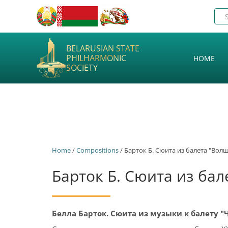
BELARUSIAN STATE
PHILHARMONIC
HOME
SOCIETY
Home
/
Сompositions
/ Барток Б. Сюита из балета "Вол
Барток Б. Сюита из ба
Белла Барток. Сюита из музыки к балету "