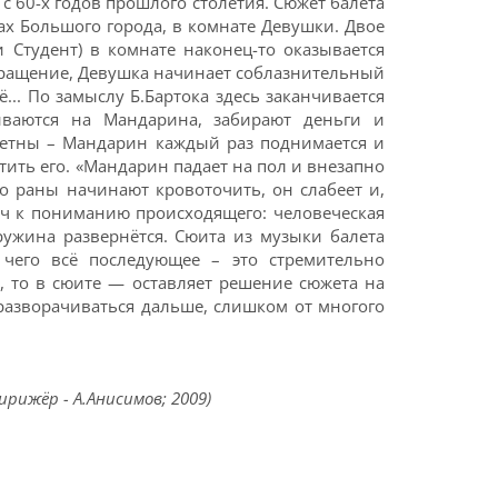
с 60-х годов прошлого столетия. Сюжет балета
ах Большого города, в комнате Девушки. Двое
 Студент) в комнате наконец-то оказывается
вращение, Девушка начинает соблазнительный
... По замыслу Б.Бартока здесь заканчивается
ываются на Мандарина, забирают деньги и
тщетны – Мандарин каждый раз поднимается и
стить его. «Мандарин падает на пол и внезапно
о раны начинают кровоточить, он слабеет и,
люч к пониманию происходящего: человеческая
ружина развернётся. Сюита из музыки балета
 чего всё последующее – это стремительно
, то в сюите — оставляет решение сюжета на
разворачиваться дальше, слишком от многого
рижёр - А.Анисимов; 2009)