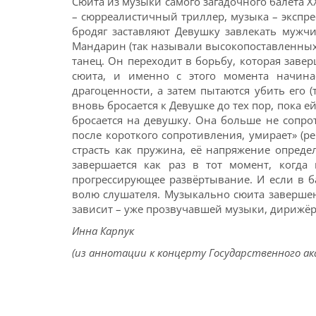
Сюита из музыки самого загадочного балета Х
– сюрреалистичный триллер, музыка – экспре
бродяг заставляют Девушку завлекать мужчи
Мандарин (так называли высокопоставленных
танец. Он переходит в борьбу, которая завер
сюита, и именно с этого момента начина
драгоценности, а затем пытаются убить его
вновь бросается к Девушке до тех пор, пока е
бросается на девушку. Она больше не сопро
после короткого сопротивления, умирает» (р
страсть как пружина, её напряжение опреде
завершается как раз в тот момент, когда
прогрессирующее развёртывание. И если в б
волю слушателя. Музыкально сюита завершен
зависит – уже прозвучавшей музыки, дирижёра, 
Инна Карпук
(из аннотации к концерту Государственного ака