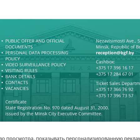
PUBLIC OFFER AND OFFICIAL
Nezavisimosti Ave., 
DOCUMENTS
Minsk, Republic of B
PERSONAL DATA PROCESSING
reception@bgf.by
POLICY
Cashbox:
VIDEO SURVEILLANCE POLICY
+375 17 396 16 17
VISITING RULES
+375 17 284 67 01
BANK DETAILS
CONTACTS
Ticket Sales Departm
VACANCIES
+375 17 366 76 92
+375 17 396 73 57
Certificate
State Registration No. 970 dated August 31, 2000.
issued by the Minsk City Executive Committee.
во просмотра, показывать персонализированную реклам