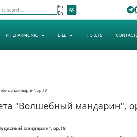
En
En
PHILHARMONIC
BILL
TICKETS
CONTACT
шебный мандарин", op.19
лета "Волшебный мандарин", o
Чудесный мандарин", ор.19