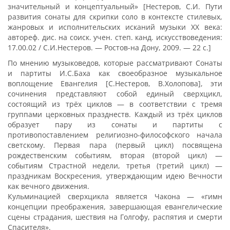
значительный и концептуальный» [Нестеров, С.И. Пути
развития сонаты для скрипки соло в контексте стилевых,
жанровых и исполнительских исканий музыки ХХ века:
автореф. дис. на соиск. учен. степ. канд. искусствоведения:
17.00.02 / С.И.Нестеров. — Ростов-на Дону, 2009. — 22 с.]
По мнению музыковедов, которые рассматривают Сонаты
и партиты И.С.Баха как своеобразное музыкальное
воплощение Евангелия [С.Нестеров, В.Холопова], эти
сочинения представляют собой единый сверхцикл,
состоящий из трёх циклов — в соответствии с тремя
группами церковных празднеств. Каждый из трёх циклов
образует пару из сонаты и партиты с
противопоставлением религиозно-философского начала
светскому. Первая пара (первый цикл) посвящена
рождественским событиям, вторая (второй цикл) —
событиям Страстной недели, третья (третий цикл) —
праздникам Воскресения, утверждающим идею Вечности
как вечного движения.
Кульминацией сверхцикла является Чакона — «гимн
концепции преображения, завершающая евангелические
сцены страдания, шествия на Голгофу, распятия и смерти
Спасителя».