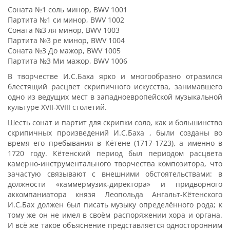
Соната №1 соль минор, BWV 1001
Партита №1 си минор, BWV 1002
Соната №3 ля минор, BWV 1003
Партита №3 ре минор, BWV 1004
Соната №3 До мажор, BWV 1005
Партита №3 Ми мажор, BWV 1006
В творчестве И.С.Баха ярко и многообразно отразился
блестящий расцвет скрипичного искусства, занимавшего
одно из ведущих мест в западноевропейской музыкальной
культуре XVII-XVIII столетий.
Шесть сонат и партит для скрипки соло, как и большинство
скрипичных произведений И.С.Баха , были созданы во
время его пребывания в Кётене (1717-1723), а именно в
1720 году. Кётенский период был периодом расцвета
камерно-инструментального творчества композитора, что
зачастую связывают с внешними обстоятельствами: в
должности «каммермузик-директора» и придворного
аккомпаниатора князя Леопольда Ангальт-Кётенского
И.С.Бах должен был писать музыку определённого рода; к
тому же он не имел в своём распоряжении хора и органа.
И всё же такое объяснение представляется односторонним