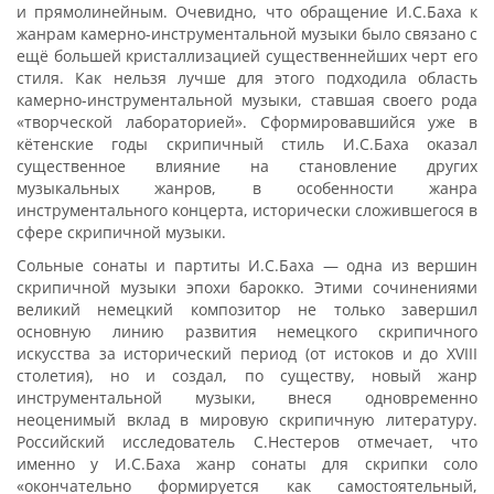
и прямолинейным. Очевидно, что обращение И.С.Баха к
жанрам камерно-инструментальной музыки было связано с
ещё большей кристаллизацией существеннейших черт его
стиля. Как нельзя лучше для этого подходила область
камерно-инструментальной музыки, ставшая своего рода
«творческой лабораторией». Сформировавшийся уже в
кётенские годы скрипичный стиль И.С.Баха оказал
существенное влияние на становление других
музыкальных жанров, в особенности жанра
инструментального концерта, исторически сложившегося в
сфере скрипичной музыки.
Сольные сонаты и партиты И.С.Баха — одна из вершин
скрипичной музыки эпохи барокко. Этими сочинениями
великий немецкий композитор не только завершил
основную линию развития немецкого скрипичного
искусства за исторический период (от истоков и до XVIII
столетия), но и создал, по существу, новый жанр
инструментальной музыки, внеся одновременно
неоценимый вклад в мировую скрипичную литературу.
Российский исследователь С.Нестеров отмечает, что
именно у И.С.Баха жанр сонаты для скрипки соло
«окончательно формируется как самостоятельный,