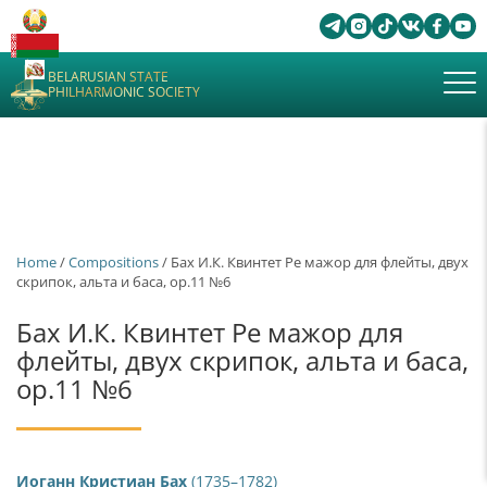
BELARUSIAN STATE
PHILHARMONIC SOCIETY
Home
/
Сompositions
/ Бах И.К. Квинтет Ре мажор для флейты, двух
скрипок, альта и баса, ор.11 №6
Бах И.К. Квинтет Ре мажор для
флейты, двух скрипок, альта и баса,
ор.11 №6
Иоганн Кристиан Бах
(1735–1782)