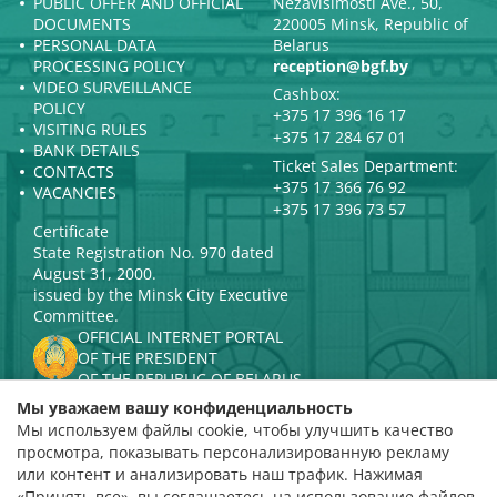
PUBLIC OFFER AND OFFICIAL
Nezavisimosti Ave., 50,
DOCUMENTS
220005 Minsk, Republic of
PERSONAL DATA
Belarus
PROCESSING POLICY
reception@bgf.by
VIDEO SURVEILLANCE
Cashbox:
POLICY
+375 17 396 16 17
VISITING RULES
+375 17 284 67 01
BANK DETAILS
Ticket Sales Department:
CONTACTS
+375 17 366 76 92
VACANCIES
+375 17 396 73 57
Certificate
State Registration No. 970 dated
August 31, 2000.
issued by the Minsk City Executive
Committee.
OFFICIAL INTERNET PORTAL
OF THE PRESIDENT
OF THE REPUBLIC OF BELARUS
MINISTRY OF CULTURE OF THE
Мы уважаем вашу конфиденциальность
REPUBLIC OF BELARUS
Мы используем файлы cookie, чтобы улучшить качество
PORTAL
просмотра, показывать персонализированную рекламу
RATING ASSESSMENT
или контент и анализировать наш трафик. Нажимая
«Принять все», вы соглашаетесь на использование файлов