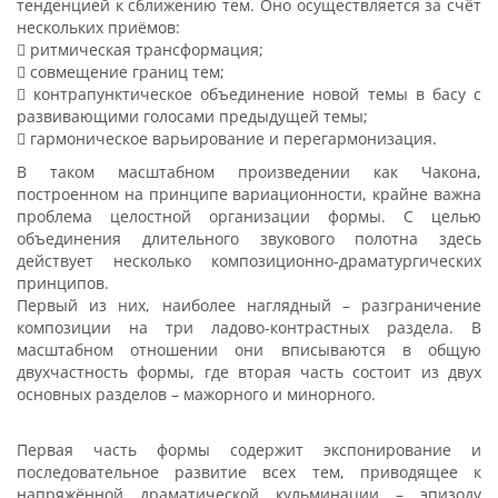
тенденцией к сближению тем. Оно осуществляется за счёт
нескольких приёмов:
 ритмическая трансформация;
 совмещение границ тем;
 контрапунктическое объединение новой темы в басу с
развивающими голосами предыдущей темы;
 гармоническое варьирование и перегармонизация.
В таком масштабном произведении как Чакона,
построенном на принципе вариационности, крайне важна
проблема целостной организации формы. С целью
объединения длительного звукового полотна здесь
действует несколько композиционно-драматургических
принципов.
Первый из них, наиболее наглядный – разграничение
композиции на три ладово-контрастных раздела. В
масштабном отношении они вписываются в общую
двухчастность формы, где вторая часть состоит из двух
основных разделов – мажорного и минорного.
Первая часть формы содержит экспонирование и
последовательное развитие всех тем, приводящее к
напряжённой драматической кульминации – эпизоду