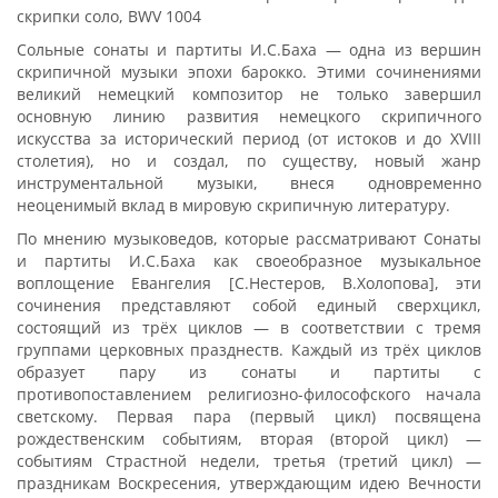
скрипки соло, BWV 1004
Сольные сонаты и партиты И.С.Баха — одна из вершин
скрипичной музыки эпохи барокко. Этими сочинениями
великий немецкий композитор не только завершил
основную линию развития немецкого скрипичного
искусства за исторический период (от истоков и до XVIII
столетия), но и создал, по существу, новый жанр
инструментальной музыки, внеся одновременно
неоценимый вклад в мировую скрипичную литературу.
По мнению музыковедов, которые рассматривают Сонаты
и партиты И.С.Баха как своеобразное музыкальное
воплощение Евангелия [С.Нестеров, В.Холопова], эти
сочинения представляют собой единый сверхцикл,
состоящий из трёх циклов — в соответствии с тремя
группами церковных празднеств. Каждый из трёх циклов
образует пару из сонаты и партиты с
противопоставлением религиозно-философского начала
светскому. Первая пара (первый цикл) посвящена
рождественским событиям, вторая (второй цикл) —
событиям Страстной недели, третья (третий цикл) —
праздникам Воскресения, утверждающим идею Вечности