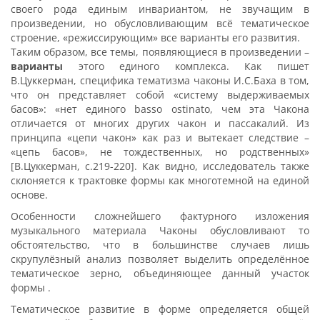
своего рода единым инвариантом, не звучащим в
произведении, но обусловливающим всё тематическое
строение, «режиссирующим» все варианты его развития.
Таким образом, все темы, появляющиеся в произведении –
варианты
этого единого комплекса. Как пишет
В.Цуккерман, специфика тематизма чаконы И.С.Баха в том,
что он представляет собой «систему выдерживаемых
басов»: «нет единого basso ostinato, чем эта Чакона
отличается от многих других чакон и пассакалий. Из
принципа «цепи чакон» как раз и вытекает следствие –
«цепь басов», не тождественных, но родственных»
[В.Цуккерман, с.219-220]. Как видно, исследователь также
склоняется к трактовке формы как многотемной на единой
основе.
Особенности сложнейшего фактурного изложения
музыкального материала Чаконы обусловливают то
обстоятельство, что в большинстве случаев лишь
скрупулёзный анализ позволяет выделить определённое
тематическое зерно, объединяющее данный участок
формы .
Тематическое развитие в форме определяется общей