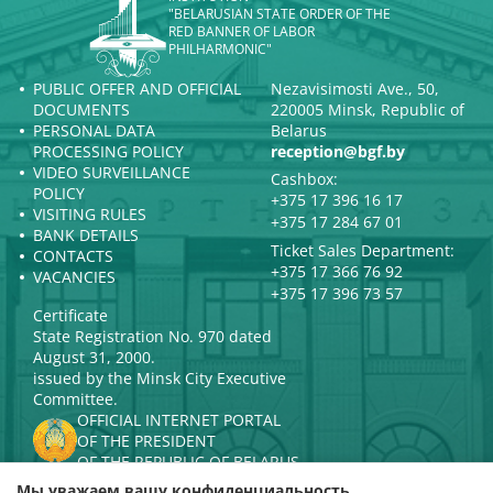
"BELARUSIAN STATE ORDER OF THE
RED BANNER OF LABOR
PHILHARMONIC"
PUBLIC OFFER AND OFFICIAL
Nezavisimosti Ave., 50,
DOCUMENTS
220005 Minsk, Republic of
PERSONAL DATA
Belarus
PROCESSING POLICY
reception@bgf.by
VIDEO SURVEILLANCE
Cashbox:
POLICY
+375 17 396 16 17
VISITING RULES
+375 17 284 67 01
BANK DETAILS
Ticket Sales Department:
CONTACTS
+375 17 366 76 92
VACANCIES
+375 17 396 73 57
Certificate
State Registration No. 970 dated
August 31, 2000.
issued by the Minsk City Executive
Committee.
OFFICIAL INTERNET PORTAL
OF THE PRESIDENT
OF THE REPUBLIC OF BELARUS
MINISTRY OF CULTURE OF THE
Мы уважаем вашу конфиденциальность