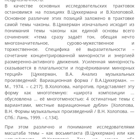
В качестве основных исследовательских трактовок
остановимся на позициях В.Цуккермана и В.Холоповой.
Основное различие этих позиций заложено в трактовке
самой темы чаконы. В.Цуккерман изначально исходит из
понимания темы чаконы как единой основы всего
сочинения: «тема сразу задаёт тон, обещая нечто
многозначительное, сурово-мужественное и
торжественное. Специфика её выразительности –
сочетание концентрированной минорности и энергией
размеренно-активного движения. Усиленная минорность
сказывается в плагальности и подчёркивании минорных
терций» [Цуккерман, В.А. Анализ музыкальных
произведений: Вариационная форма / В.А.Цуккерман. —
М., 1974. – с.217]. В.Холопова, напротив, представляет эту
форму как многотемную: «широта композиции ...
обусловлена ... её многотменостью: 4 остинатные темы с
вариантами, местные вариационные дубли» [Холопова,
В.Н. Формы музыкальных произведений / В.Н. Холопова. —
СПб.: Лань, 1999. - с.134].
При этом различно и понимание исследователями
масштаба темы – как восьмитакта (В.Цуккерман) или как