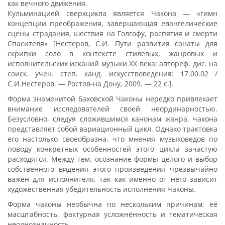
как вечного движения.
Кульминацией сверхцикла является Чакона — «гимн
концепции преображения, завершающая евангелические
сцены страдания, шествия на Голгофу, распятия и смерти
Спасителя» [Нестеров, С.И. Пути развития сонаты для
скрипки соло в контексте стилевых, жанровых и
исполнительских исканий музыки ХХ века: автореф. дис. на
соиск. учен. степ. канд. искусствоведения: 17.00.02 /
С.И.Нестеров. — Ростов-на Дону, 2009. — 22 с.].
Форма знаменитой баховской Чаконы нередко привлекает
внимание исследователей своей неординарностью.
Безусловно, следуя сложившимся канонам жанра, чакона
представляет собой вариационный цикл. Однако трактовка
его настолько своеобразна, что мнения музыковедов по
поводу конкретных особенностей этого цикла зачастую
расходятся. Между тем, осознание формы целого и выбор
собственного видения этого произведения чрезвычайно
важен для исполнителя, так как именно от него зависит
художественная убедительность исполнения Чаконы.
Форма чаконы необычна по нескольким причинам: её
масштабность, фактурная усложнённость и тематическая
неоднозначность.