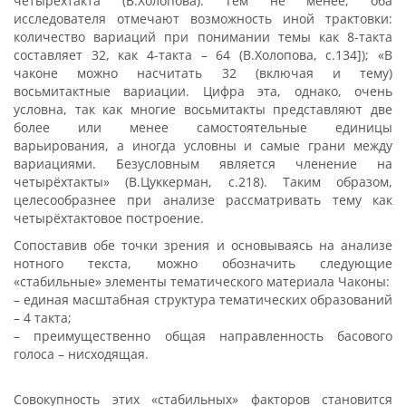
четырёхтакта (В.Холопова). Тем не менее, оба
исследователя отмечают возможность иной трактовки:
количество вариаций при понимании темы как 8-такта
составляет 32, как 4-такта – 64 (В.Холопова, с.134]); «В
чаконе можно насчитать 32 (включая и тему)
восьмитактные вариации. Цифра эта, однако, очень
условна, так как многие восьмитакты представляют две
более или менее самостоятельные единицы
варьирования, а иногда условны и самые грани между
вариациями. Безусловным является членение на
четырёхтакты» (В.Цуккерман, с.218). Таким образом,
целесообразнее при анализе рассматривать тему как
четырёхтактовое построение.
Сопоставив обе точки зрения и основываясь на анализе
нотного текста, можно обозначить следующие
«стабильные» элементы тематического материала Чаконы:
– единая масштабная структура тематических образований
– 4 такта;
– преимущественно общая направленность басового
голоса – нисходящая.
Совокупность этих «стабильных» факторов становится