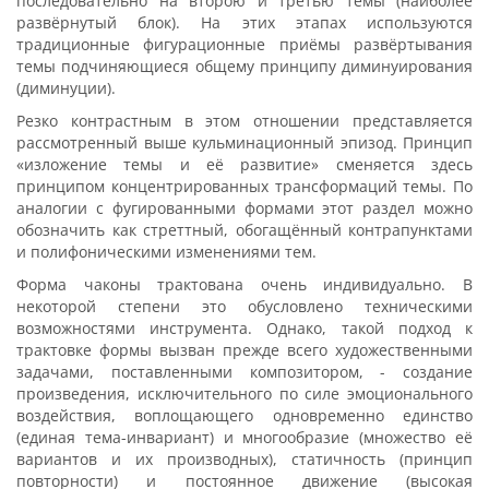
последовательно на второю и третью темы (наиболее
развёрнутый блок). На этих этапах используются
традиционные фигурационные приёмы развёртывания
темы подчиняющиеся общему принципу диминуирования
(диминуции).
Резко контрастным в этом отношении представляется
рассмотренный выше кульминационный эпизод. Принцип
«изложение темы и её развитие» сменяется здесь
принципом концентрированных трансформаций темы. По
аналогии с фугированными формами этот раздел можно
обозначить как стреттный, обогащённый контрапунктами
и полифоническими изменениями тем.
Форма чаконы трактована очень индивидуально. В
некоторой степени это обусловлено техническими
возможностями инструмента. Однако, такой подход к
трактовке формы вызван прежде всего художественными
задачами, поставленными композитором, - создание
произведения, исключительного по силе эмоционального
воздействия, воплощающего одновременно единство
(единая тема-инвариант) и многообразие (множество её
вариантов и их производных), статичность (принцип
повторности) и постоянное движение (высокая