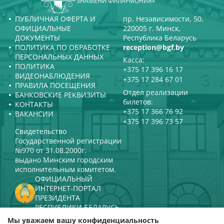
ЗНАМЕНИ ФИЛАРМОНИЯ»
ПУБЛИЧНАЯ ОФЕРТА И
пр. Независимости, 50,
ОФИЦИАЛЬНЫЕ
220005 г. Минск,
ДОКУМЕНТЫ
Республика Беларусь
ПОЛИТИКА ПО ОБРАБОТКЕ
reception@bgf.by
ПЕРСОНАЛЬНЫХ ДАННЫХ
Касса:
ПОЛИТИКА
+375 17 396 16 17
ВИДЕОНАБЛЮДЕНИЯ
+375 17 284 67 01
ПРАВИЛА ПОСЕЩЕНИЯ
Отдел реализации
БАНКОВСКИЕ РЕКВИЗИТЫ
билетов:
КОНТАКТЫ
+375 17 366 76 92
ВАКАНСИИ
+375 17 396 73 57
Свидетельство
Государственной регистрации
№970 от 31.08.2000г.
выдано Минским городским
исполнительным комитетом.
ОФИЦИАЛЬНЫЙ
ИНТЕРНЕТ-ПОРТАЛ
ПРЕЗИДЕНТА
РЕСПУБЛИКИ БЕЛАРУСЬ
МИНИСТЕРСТВО КУЛЬТУРЫ
Мы уважаем вашу конфиденциальность