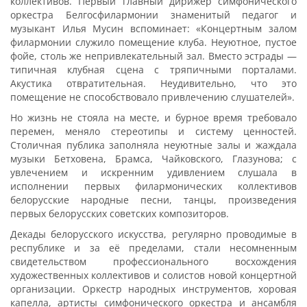
коллективов. Первый главный дирижёр симфонического
оркестра Белгосфилармонии знаменитый педагог и
музыкант Илья Мусин вспоминает: «Концертным залом
филармонии служило помещение клуба. Неуютное, пустое
фойе, столь же непривлекательный зал. Вместо эстрады —
типичная клубная сцена с тряпичными порталами.
Акустика отвратительная. Неудивительно, что это
помещение не способствовало привлечению слушателей».
Но жизнь не стояла на месте, и бурное время требовало
перемен, меняло стереотипы и систему ценностей.
Столичная публика заполняла неуютные залы и жаждала
музыки Бетховена, Брамса, Чайковского, Глазунова; с
увлечением и искренним удивлением слушала в
исполнении первых филармонических коллективов
белорусские народные песни, танцы, произведения
первых белорусских советских композиторов.
Декады белорусского искусства, регулярно проводимые в
республике и за её пределами, стали несомненным
свидетельством профессионального восхождения
художественных коллективов и солистов новой концертной
организации. Оркестр народных инструментов, хоровая
капелла, артисты симфонического оркестра и ансамбля