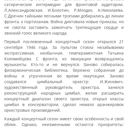
сатирические интермедии для фронтовой аудитории.
Л.Александровская, И.Болотин, Р.Млодек, А.Николаева,
С.Дречин тайными лесными тропами добирались до линии
фронта, к партизанам. Война диктовала новые приказы, но
не смогла заставить замолчать трепещущее сердце и
звонкий голос великого народа.
Первый послевоенный концертный сезон открылся 21
сентября 1946 года. За пультом стояла незабываемо
экспрессивная, необычная, темпераментная Татьяна
Коломийцева. С фронта, из эвакуации возвращались
музыканты. Кто-то и не вернулся. Заново собиралась
филармоническая библиотека, бережно собранная до
войны и утраченная во время оккупации. Заново
создавался цимбальный оркестр: И.Жинович,
художественный руководитель оркестра, занялся
реконструкцией народных цимбал, желая расширить
концертный диапазон своего оркестра, открыл классы
цимбал в консерватории, сделал немало аранжировок
оркестровых произведений.
Каждый концертный сезон имеет свою особенность и свой
облик. Однако, неизменными остаются приоритеты: