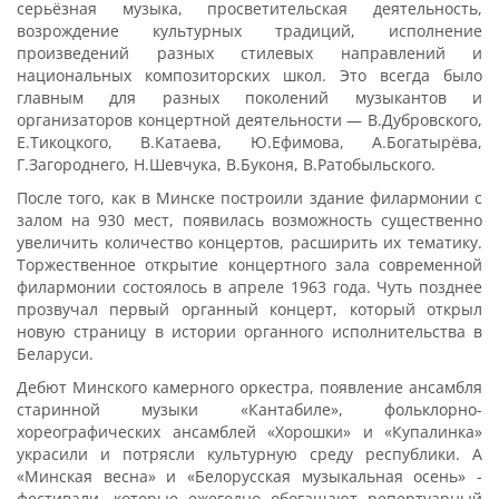
серьёзная музыка, просветительская деятельность,
возрождение культурных традиций, исполнение
произведений разных стилевых направлений и
национальных композиторских школ. Это всегда было
главным для разных поколений музыкантов и
организаторов концертной деятельности — В.Дубровского,
Е.Тикоцкого, В.Катаева, Ю.Ефимова, А.Богатырёва,
Г.Загороднего, Н.Шевчука, В.Буконя, В.Ратобыльского.
После того, как в Минске построили здание филармонии с
залом на 930 мест, появилась возможность существенно
увеличить количество концертов, расширить их тематику.
Торжественное открытие концертного зала современной
филармонии состоялось в апреле 1963 года. Чуть позднее
прозвучал первый органный концерт, который открыл
новую страницу в истории органного исполнительства в
Беларуси.
Дебют Минского камерного оркестра, появление ансамбля
старинной музыки «Кантабиле», фольклорно-
хореографических ансамблей «Хорошки» и «Купалинка»
украсили и потрясли культурную среду республики. А
«Минская весна» и «Белорусская музыкальная осень» -
фестивали, которые ежегодно обогащают репертуарный