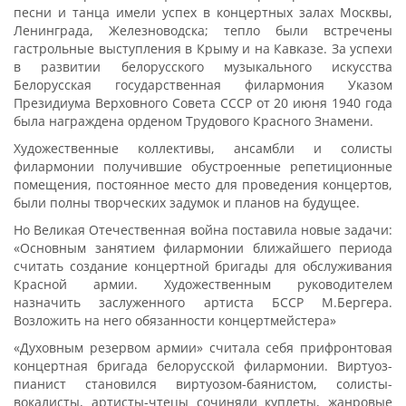
песни и танца имели успех в концертных залах Москвы,
Ленинграда, Железноводска; тепло были встречены
гастрольные выступления в Крыму и на Кавказе. За успехи
в развитии белорусского музыкального искусства
Белорусская государственная филармония Указом
Президиума Верховного Совета СССР от 20 июня 1940 года
была награждена орденом Трудового Красного Знамени.
Художественные коллективы, ансамбли и солисты
филармонии получившие обустроенные репетиционные
помещения, постоянное место для проведения концертов,
были полны творческих задумок и планов на будущее.
Но Великая Отечественная война поставила новые задачи:
«Основным занятием филармонии ближайшего периода
считать создание концертной бригады для обслуживания
Красной армии. Художественным руководителем
назначить заслуженного артиста БССР М.Бергера.
Возложить на него обязанности концертмейстера»
«Духовным резервом армии» считала себя прифронтовая
концертная бригада белорусской филармонии. Виртуоз-
пианист становился виртуозом-баянистом, солисты-
вокалисты, артисты-чтецы сочиняли куплеты, жанровые