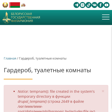
БЕЛОРУССКАЯ
ГОСУДАРСТВЕННАЯ
ФИЛАРМОНИЯ
Главная
/ Гардероб, туалетные комнаты
Гардероб, туалетные комнаты
×
Сообщение
Notice
: tempnam(): file created in the system's
об
temporary directory в функции
drupal_tempnam()
(строка
2649
в файле
ошибке
/var/www/www-
root/data/www/philharmonic.by/includes/file.inc
).