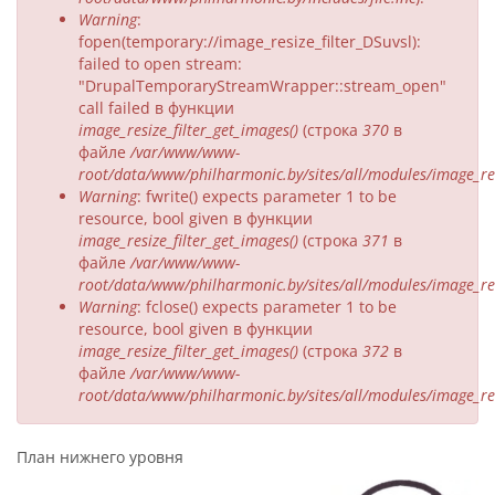
Warning
:
fopen(temporary://image_resize_filter_DSuvsl):
failed to open stream:
"DrupalTemporaryStreamWrapper::stream_open"
call failed в функции
image_resize_filter_get_images()
(строка
370
в
файле
/var/www/www-
root/data/www/philharmonic.by/sites/all/modules/image_resi
Warning
: fwrite() expects parameter 1 to be
resource, bool given в функции
image_resize_filter_get_images()
(строка
371
в
файле
/var/www/www-
root/data/www/philharmonic.by/sites/all/modules/image_resi
Warning
: fclose() expects parameter 1 to be
resource, bool given в функции
image_resize_filter_get_images()
(строка
372
в
файле
/var/www/www-
root/data/www/philharmonic.by/sites/all/modules/image_resi
План нижнего уровня