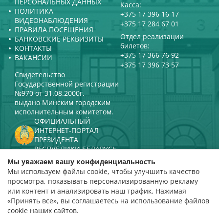
ПЕРСОНАЛЬНЫХ ДАННЫХ
Касса:
ПОЛИТИКА
+375 17 396 16 17
ВИДЕОНАБЛЮДЕНИЯ
+375 17 284 67 01
ПРАВИЛА ПОСЕЩЕНИЯ
Отдел реализации
БАНКОВСКИЕ РЕКВИЗИТЫ
билетов:
КОНТАКТЫ
+375 17 366 76 92
ВАКАНСИИ
+375 17 396 73 57
Свидетельство
Государственной регистрации
№970 от 31.08.2000г.
выдано Минским городским
исполнительным комитетом.
ОФИЦИАЛЬНЫЙ
ИНТЕРНЕТ-ПОРТАЛ
ПРЕЗИДЕНТА
РЕСПУБЛИКИ БЕЛАРУСЬ
МИНИСТЕРСТВО КУЛЬТУРЫ
Мы уважаем вашу конфиденциальность
РЕСПУБЛИКИ БЕЛАРУСЬ
Мы используем файлы cookie, чтобы улучшить качество
ПОРТАЛ
просмотра, показывать персонализированную рекламу
РЕЙТИНГОВОЙ ОЦЕНКИ
или контент и анализировать наш трафик. Нажимая
«Принять все», вы соглашаетесь на использование файлов
оценка 4,9
cookie наших сайтов.
на основании 112 отзывов