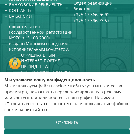
Отдел реализации
БАНКОВСКИЕ РЕКВИЗИТЫ
билетов:
КОНТАКТЫ
+375 17 366 76 92
ВАКАНСИИ
+375 17 396 73 57
Свидетельство
Государственной регистрации
№970 от 31.08.2000г.
выдано Минским городским
исполнительным комитетом.
ОФИЦИАЛЬНЫЙ
ИНТЕРНЕТ-ПОРТАЛ
ПРЕЗИДЕНТА
РЕСПУБЛИКИ БЕЛАРУСЬ
МИНИСТЕРСТВО КУЛЬТУРЫ
Мы уважаем вашу конфиденциальность
РЕСПУБЛИКИ БЕЛАРУСЬ
Мы используем файлы cookie, чтобы улучшить качество
ПОРТАЛ
просмотра, показывать персонализированную рекламу
РЕЙТИНГОВОЙ ОЦЕНКИ
или контент и анализировать наш трафик. Нажимая
«Принять все», вы соглашаетесь на использование файлов
оценка 4,9
cookie наших сайтов.
на основании 112 отзывов
Отклонить
Разработка сайта
ВТОП3