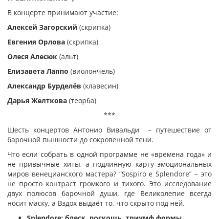
В концерте принимают участие:
Алексей Загорский
(скрипка)
Евгения Орлова
(скрипка)
Олеся Алесюк
(альт)
Елизавета Лаппо
(виолончель)
Александр Бурделёв
(клавесин)
Дарья Желткова
(теорба)
***
Шесть концертов Антонио Вивальди – путешествие от
барочной пышности до сокровенной тени.
Что если собрать в одной программе не «времена года» и
не привычные хиты, а подлинную карту эмоциональных
миров венецианского мастера? “Sospiro e Splendore” – это
не просто контраст громкого и тихого. Это исследование
двух полюсов барочной души, где Великолепие всегда
носит маску, а Вздох выдаёт то, что скрыто под ней.
Splendore: блеск, роскошь, триумф формы