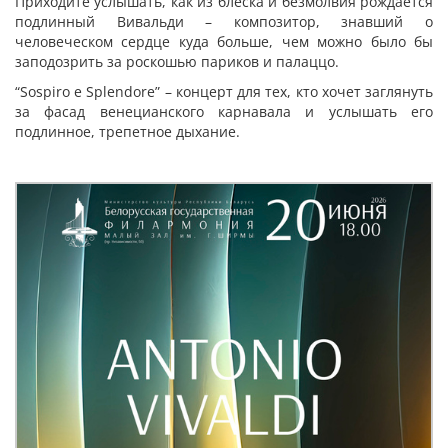
Приходите услышать, как из блеска и безмолвия рождается
подлинный Вивальди – композитор, знавший о
человеческом сердце куда больше, чем можно было бы
заподозрить за роскошью париков и палаццо.
“Sospiro e Splendore” – концерт для тех, кто хочет заглянуть
за фасад венецианского карнавала и услышать его
подлинное, трепетное дыхание.