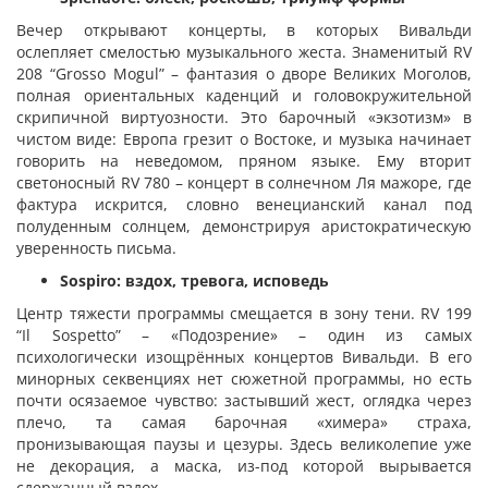
Вечер открывают концерты, в которых Вивальди
ослепляет смелостью музыкального жеста. Знаменитый RV
208 “Grosso Mogul” – фантазия о дворе Великих Моголов,
полная ориентальных каденций и головокружительной
скрипичной виртуозности. Это барочный «экзотизм» в
чистом виде: Европа грезит о Востоке, и музыка начинает
говорить на неведомом, пряном языке. Ему вторит
светоносный RV 780 – концерт в солнечном Ля мажоре, где
фактура искрится, словно венецианский канал под
полуденным солнцем, демонстрируя аристократическую
уверенность письма.
Sospiro: вздох, тревога, исповедь
Центр тяжести программы смещается в зону тени. RV 199
“Il Sospetto” – «Подозрение» – один из самых
психологически изощрённых концертов Вивальди. В его
минорных секвенциях нет сюжетной программы, но есть
почти осязаемое чувство: застывший жест, оглядка через
плечо, та самая барочная «химера» страха,
пронизывающая паузы и цезуры. Здесь великолепие уже
не декорация, а маска, из-под которой вырывается
сдержанный вздох.