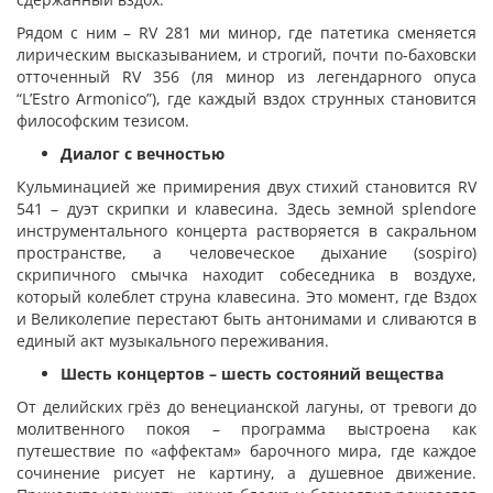
Рядом с ним – RV 281 ми минор, где патетика сменяется
лирическим высказыванием, и строгий, почти по-баховски
отточенный RV 356 (ля минор из легендарного опуса
“L’Estro Armonico”), где каждый вздох струнных становится
философским тезисом.
Диалог с вечностью
Кульминацией же примирения двух стихий становится RV
541 – дуэт скрипки и клавесина. Здесь земной splendore
инструментального концерта растворяется в сакральном
пространстве, а человеческое дыхание (sospiro)
скрипичного смычка находит собеседника в воздухе,
который колеблет струна клавесина. Это момент, где Вздох
и Великолепие перестают быть антонимами и сливаются в
единый акт музыкального переживания.
Шесть концертов
–
шесть состояний вещества
От делийских грёз до венецианской лагуны, от тревоги до
молитвенного покоя – программа выстроена как
путешествие по «аффектам» барочного мира, где каждое
сочинение рисует не картину, а душевное движение.