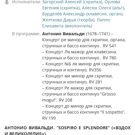
Исполнители:
Загорский Алексей (скрипка)
,
Орлова
Евгения (скрипка)
,
Алесюк Олеся (альт)
,
Бурделёв Александр (клавесин, орган)
,
Желткова Дарья (теорба)
,
Лаппо
Елизавета (виолончель)
В программе:
Антонио Вивальди
(1678–1741) –
Концерт ре минор для скрипки, органа,
струнных и бассо континуо , RV 541
– Концерт Ля мажор для клавесина,
струнных и бассо континуо , RV 780
– Концерт №6 ля минор для скрипки,
струнных и континуо, RV356
– Концерт ми минор для скрипки,
струнных и континуо, RV 281
– Концерт Ре мажор для скрипки,
струнных и бассо континуо “Grosso
mogul”, RV 208
– Концерт до минор для скрипки,
струнных и бассо континуо “Il sospetto”,
RV 199
АНТОНИО ВИВАЛЬДИ. “SOSPIRO E SPLENDORE” («ВЗДОХ
И ВЕЛИКОЛЕПИЕ»)