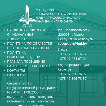
УЧРЕЖДЕНИЕ
«БЕЛОРУССКАЯ ГОСУДАРСТВЕННАЯ
ОРДЕНА ТРУДОВОГО КРАСНОГО
ЗНАМЕНИ ФИЛАРМОНИЯ»
ПУБЛИЧНАЯ ОФЕРТА И
пр. Независимости, 50,
ОФИЦИАЛЬНЫЕ
220005 г. Минск,
ДОКУМЕНТЫ
Республика Беларусь
ПОЛИТИКА ПО ОБРАБОТКЕ
reception@bgf.by
ПЕРСОНАЛЬНЫХ ДАННЫХ
Касса:
ПОЛИТИКА
+375 17 396 16 17
ВИДЕОНАБЛЮДЕНИЯ
+375 17 284 67 01
ПРАВИЛА ПОСЕЩЕНИЯ
Отдел реализации
БАНКОВСКИЕ РЕКВИЗИТЫ
билетов:
КОНТАКТЫ
+375 17 366 76 92
ВАКАНСИИ
+375 17 396 73 57
Свидетельство
Государственной регистрации
№970 от 31.08.2000г.
выдано Минским городским
исполнительным комитетом.
ОФИЦИАЛЬНЫЙ