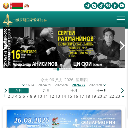
白俄罗斯国家爱乐协会
今天 06 八月 2026, 星期四
2023/24
2024/25
2025/26
2026/27
2027/28
八月
九月
十月
十一月
十
1
2
3
4
5
6
7
8
9
10
11
12
13
14
15
16
17
18
19
20
21
22
23
24