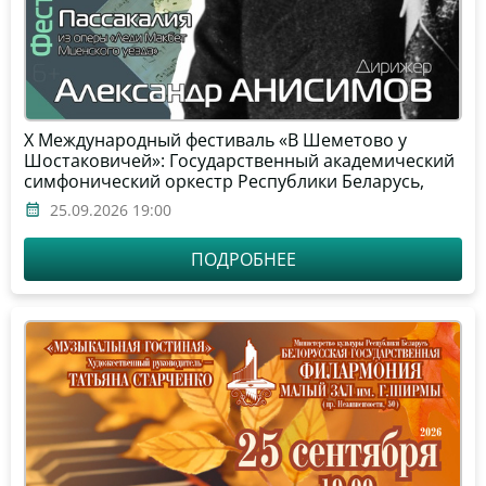
Х Международный фестиваль «В Шеметово у
Шостаковичей»: Государственный академический
симфонический оркестр Республики Беларусь,
дирижёр – Александр Анисимов, солист –
25.09.2026 19:00
Александр Данилов (фортепиано)
ПОДРОБНЕЕ