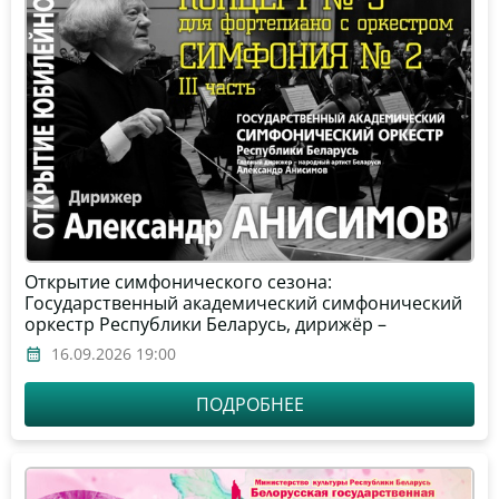
Открытие симфонического сезона:
Государственный академический симфонический
оркестр Республики Беларусь, дирижёр –
Александр Анисимов, солист – Ци
16.09.2026 19:00
Сюи (фортепиано, Китай)
ПОДРОБНЕЕ