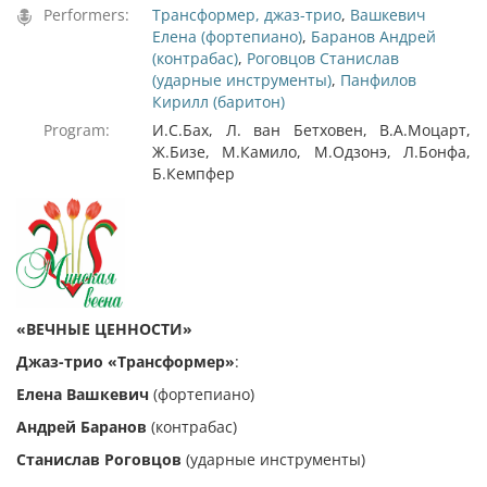
Performers:
Трансформер, джаз-трио
,
Вашкевич
Елена (фортепиано)
,
Баранов Андрей
(контрабас)
,
Роговцов Станислав
(ударные инструменты)
,
Панфилов
Кирилл (баритон)
Program:
И.С.Бах, Л. ван Бетховен, В.А.Моцарт,
Ж.Бизе, М.Камило, М.Одзонэ, Л.Бонфа,
Б.Кемпфер
«ВЕЧНЫЕ ЦЕННОСТИ
»
Джаз-трио «Трансформер»
:
Елена Вашкевич
(фортепиано)
Андрей Баранов
(контрабас)
Станислав Роговцов
(ударные инструменты)