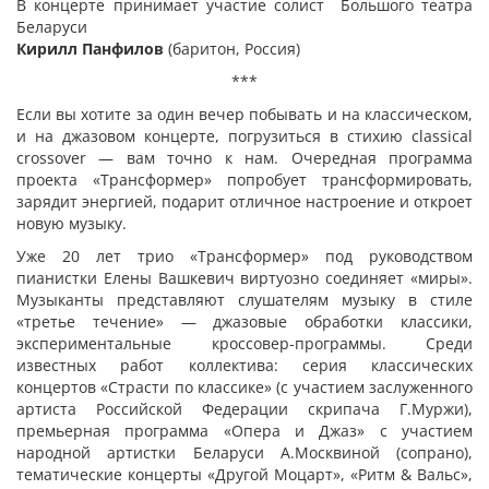
В концерте принимает участие солист Большого театра
Беларуси
Кирилл Панфилов
(баритон, Россия)
***
Если вы хотите за один вечер побывать и на классическом,
и на джазовом концерте, погрузиться в стихию classical
crossover — вам точно к нам. Очередная программа
проекта «Трансформер» попробует трансформировать,
зарядит энергией, подарит отличное настроение и откроет
новую музыку.
Уже 20 лет трио «Трансформер» под руководством
пианистки Елены Вашкевич виртуозно соединяет «миры».
Музыканты представляют слушателям музыку в стиле
«третье течение» — джазовые обработки классики,
экспериментальные кроссовер-программы. Среди
известных работ коллектива: серия классических
концертов «Страсти по классике» (с участием заслуженного
артиста Российской Федерации скрипача Г.Муржи),
премьерная программа «Опера и Джаз» с участием
народной артистки Беларуси А.Москвиной (сопрано),
тематические концерты «Другой Моцарт», «Ритм & Вальс»,