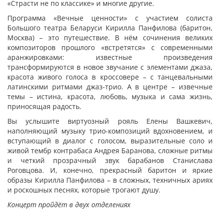
«Страсти не по классике» и многие другие.
Программа «Вечные ценности» с участием солиста
Большого театра Беларуси Кирилла Панфилова (баритон,
Москва) – это путешествие. В нём сочинения великих
композиторов прошлого «встретятся» с современными
аранжировками: известные произведения
трансформируются в новое звучание с элементами джаза,
красота живого голоса в кроссовере – с танцевальными
латинскими ритмами джаз-трио. А в центре – извечные
темы – истина, красота, любовь, музыка и сама жизнь,
приносящая радость.
Вы услышите виртуозный рояль Елены Вашкевич,
наполняющий музыку трио-композиций вдохновением, и
вступающий в диалог с голосом, выразительные соло и
живой тембр контрабаса Андрея Баранова, сложные ритмы
и четкий прозрачный звук барабанов Станислава
Роговцова. И, конечно, прекрасный баритон и яркие
образы Кирилла Панфилова – в сложных, техничных ариях
и роскошных песнях, которые трогают душу.
Концерт пройдёт в двух отделениях