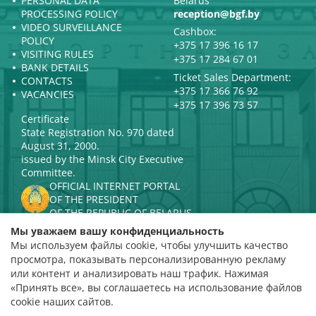
PERSONAL DATA
Belarus
PROCESSING POLICY
reception@bgf.by
VIDEO SURVEILLANCE
Cashbox:
POLICY
+375 17 396 16 17
VISITING RULES
+375 17 284 67 01
BANK DETAILS
Ticket Sales Department:
CONTACTS
+375 17 366 76 92
VACANCIES
+375 17 396 73 57
Certificate
State Registration No. 970 dated
August 31, 2000.
issued by the Minsk City Executive
Committee.
OFFICIAL INTERNET PORTAL
OF THE PRESIDENT
OF THE REPUBLIC OF BELARUS
MINISTRY OF CULTURE OF THE
Мы уважаем вашу конфиденциальность
REPUBLIC OF BELARUS
Мы используем файлы cookie, чтобы улучшить качество
PORTAL
просмотра, показывать персонализированную рекламу
RATING ASSESSMENT
или контент и анализировать наш трафик. Нажимая
«Принять все», вы соглашаетесь на использование файлов
Rating 4.9
cookie наших сайтов.
based on 112 reviews