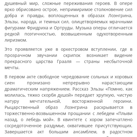
душевный мир, сложные переживания героев. В опере
ярко обрисовано острое, непримиримое столкновение сил
добра и правды, воплощенных в образах Лоэнгрина,
Эльзы, народа, и темных сил, олицетворяемых мрачными
фигурами Фридриха и Ортруды. Музыка оперы отличается
редкой поэтичностью, возвышенным одухотворенным
лиризмом.
Это проявляется уже в оркестровом вступлении, где в
прозрачном звучании скрипок возникает видение
прекрасного царства Грааля — страны несбыточной
мечты.
В первом акте свободное чередование сольных и хоровых
сиен пронизано непрерывно нарастающим
драматическим напряжением. Рассказ Эльзы «Помню, как
молилась, тяжко скорбя душой» передает хрупкую, чистую
натуру мечтательной, восторженной героини.
Рыцарственный образ Лоэнгрина раскрывается в
торжественно-возвышенном прощании с лебедем «Плыви
назад, о лебедь мой». В квинтете с хором запечатлено
сосредоточенное раздумье, охватившее присутствующих.
Завершается акт большим ансамблем, в радостном