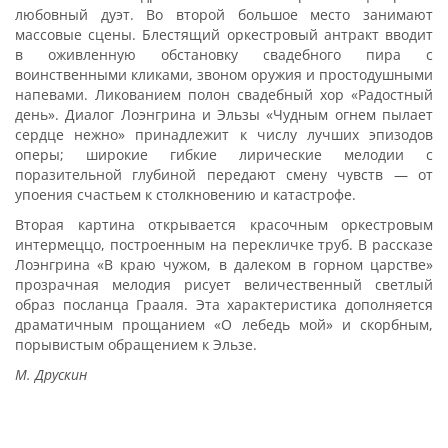
любовный дуэт. Во второй большое место занимают
массовые сцены. Блестящий оркестровый антракт вводит
в оживленную обстановку свадебного пира с
воинственными кликами, звоном оружия и простодушными
напевами. Ликованием полон свадебный хор «Радостный
день». Диалог Лоэнгрина и Эльзы «Чудным огнем пылает
сердце нежно» принадлежит к числу лучших эпизодов
оперы; широкие гибкие лирические мелодии с
поразительной глубиной передают смену чувств — от
упоения счастьем к столкновению и катастрофе.
Вторая картина открывается красочным оркестровым
интермеццо, построенным на перекличке труб. В рассказе
Лоэнгрина «В краю чужом, в далеком в горном царстве»
прозрачная мелодия рисует величественный светлый
образ посланца Грааля. Эта характеристика дополняется
драматичным прощанием «О лебедь мой» и скорбным,
порывистым обращением к Эльзе.
М. Друскин