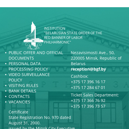
INSTITUTION
"BELARUSIAN STATE ORDER OF THE
RED BANNER OF LABOR
PHILHARMONIC"
PUBLIC OFFER AND OFFICIAL
Nezavisimosti Ave., 50,
DOCUMENTS
220005 Minsk, Republic of
PERSONAL DATA
Belarus
PROCESSING POLICY
reception@bgf.by
VIDEO SURVEILLANCE
Cashbox:
POLICY
+375 17 396 16 17
VISITING RULES
+375 17 284 67 01
BANK DETAILS
Ticket Sales Department:
CONTACTS
+375 17 366 76 92
VACANCIES
+375 17 396 73 57
Certificate
State Registration No. 970 dated
August 31, 2000.
issued by the Minsk City Executive