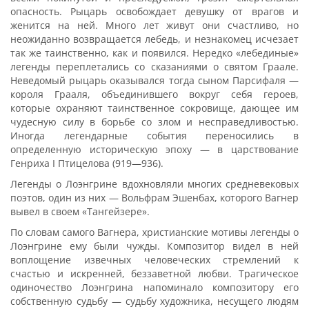
опасность. Рыцарь освобождает девушку от врагов и
женится на ней. Много лет живут они счастливо, но
неожиданно возвращается лебедь, и незнакомец исчезает
так же таинственно, как и появился. Нередко «лебединые»
легенды переплетались со сказаниями о святом Граале.
Неведомый рыцарь оказывался тогда сыном Парсифаля —
короля Грааля, объединившего вокруг себя героев,
которые охраняют таинственное сокровище, дающее им
чудесную силу в борьбе со злом и несправедливостью.
Иногда легендарные события переносились в
определенную историческую эпоху — в царствование
Генриха I Птицелова (919—936).
Легенды о Лоэнгрине вдохновляли многих средневековых
поэтов, один из них — Вольфрам Эшенбах, которого Вагнер
вывел в своем «Тангейзере».
По словам самого Вагнера, христианские мотивы легенды о
Лоэнгрине ему были чужды. Композитор видел в ней
воплощение извечных человеческих стремлений к
счастью и искренней, беззаветной любви. Трагическое
одиночество Лоэнгрина напоминало композитору его
собственную судьбу — судьбу художника, несущего людям