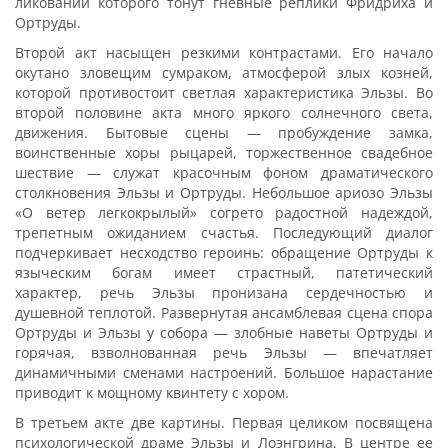
ликовании которого тонут гневные реплики Фридриха и
Ортруды.
Второй акт насыщен резкими контрастами. Его начало
окутано зловещим сумраком, атмосферой злых козней,
которой противостоит светлая характеристика Эльзы. Во
второй половине акта много яркого солнечного света,
движения. Бытовые сцены — пробуждение замка,
воинственные хоры рыцарей, торжественное свадебное
шествие — служат красочным фоном драматического
столкновения Эльзы и Ортруды. Небольшое ариозо Эльзы
«О ветер легкокрылый» согрето радостной надеждой,
трепетным ожиданием счастья. Последующий диалог
подчеркивает несходство героинь: обращение Ортруды к
языческим богам имеет страстный, патетический
характер, речь Эльзы пронизана сердечностью и
душевной теплотой. Развернутая ансамблевая сцена спора
Ортруды и Эльзы у собора — злобные наветы Ортруды и
горячая, взволнованная речь Эльзы — впечатляет
динамичными сменами настроений. Большое нарастание
приводит к мощному квинтету с хором.
В третьем акте две картины. Первая целиком посвящена
психологической драме Эльзы и Лоэнгрина. В центре ее