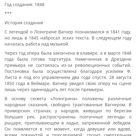
Год создания: 1848
***
История создания
С легендой о Лоэнгрине Вагнер познакомился в 1841 году,
но лишь в 1845 набросал эскиз текста. В следующем году
началась работа над музыкой.
Через год опера была закончена в клавире, а в марте 1848
года была готова партитура. Намеченная в Дрездене
премьера не состоялась из-за революционных событий.
Постановка была осуществлена благодаря усилиям Ф.
Листа и под его управлением два года спустя, 28 августа
1850 года в Веймаре. Вагнер увидел свою оперу на сцене
лишь через одиннадцать лет после премьеры.
В основу сюжета «Лоэнгрина» положены различные
народные сказания, свободно трактованные Вагнером. В
приморских странах, у народов, живущих по берегам
больших рек, распространены поэтичные легенды о
рыцаре, приплывающем в ладье, запряженной лебедем.
Он появляется в тот момент, когда девушке или вдове,
всеми покинутой и преследуемой, грозит смертельная