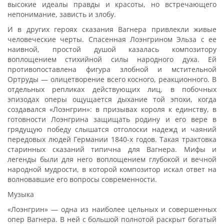
высокие идеалы правды и красоты, но встречающего
непонимание, зависть и злобу.
И в других героях сказания Вагнера привлекли живые
человеческие черты. Спасенная Лоэнгрином Эльза с ее
наивной, простой душой казалась композитору
воплощением стихийной силы народного духа. Ей
противопоставлена фигура злобной и мстительной
Ортруды — олицетворение всего косного, реакционного. В
отдельных репликах действующих лиц, в побочных
эпизодах оперы ощущается дыхание той эпохи, когда
создавался «Лоэнгрин»: в призывах короля к единству, в
готовности Лоэнгрина защищать родину и его вере в
грядущую победу слышатся отголоски надежд и чаяний
передовых людей Германии 1840-х годов. Такая трактовка
старинных сказаний типична для Вагнера. Мифы и
легенды были для него воплощением глубокой и вечной
народной мудрости, в которой композитор искал ответ на
волновавшие его вопросы современности.
Музыка
«Лоэнгрин» — одна из наиболее цельных и совершенных
опер Вагнера. В ней с большой полнотой раскрыт богатый