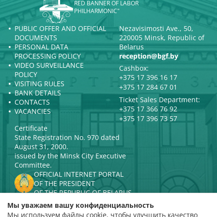
RED BANNER OF LABOR
PHILHARMONIC"
PUBLIC OFFER AND OFFICIAL
Nezavisimosti Ave., 50,
DOCUMENTS
220005 Minsk, Republic of
PERSONAL DATA
Belarus
PROCESSING POLICY
reception@bgf.by
VIDEO SURVEILLANCE
Cashbox:
POLICY
+375 17 396 16 17
VISITING RULES
+375 17 284 67 01
BANK DETAILS
Ticket Sales Department:
CONTACTS
+375 17 366 76 92
VACANCIES
+375 17 396 73 57
Certificate
State Registration No. 970 dated
August 31, 2000.
issued by the Minsk City Executive
Committee.
OFFICIAL INTERNET PORTAL
OF THE PRESIDENT
OF THE REPUBLIC OF BELARUS
MINISTRY OF CULTURE OF THE
Мы уважаем вашу конфиденциальность
REPUBLIC OF BELARUS
Мы используем файлы cookie, чтобы улучшить качество