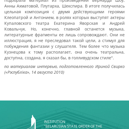
подобрала материал из произведений Бернарда Шоу,
Анны Ахматовой, Плутарха, Шекспира. В итоге получилась
цельная композиция с двумя действующими героями
Клеопатрой и Антонием, в ролях которых выступят актеры
Купаловского театра Екатерина Яворская и Андрей
Ковальчук. Но, конечно, главной останется музыка,
литературные фрагменты ее лишь сопровождают. Они не
иллюстрация, я не преследовал такой цели, а стимул для
побуждения фантазии у слушателя. Тем более что музыка
Кузнецова к тому располагает, она очень театральна,
доступна, создана, я сказал бы, в голливудском стиле".
по материалам интервью, подготовленного Ириной Свирко
(«Рэспубліка», 14 августа 2010)
INSTITUTION
"BELARUSIAN STATE ORDER OF THE