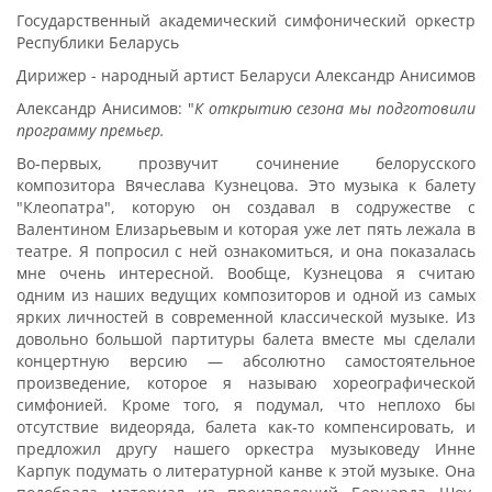
Государственный академический симфонический оркестр
Республики Беларусь
Дирижер - народный артист Беларуси Александр Анисимов
Александр Анисимов: "
К открытию сезона мы подготовили
программу премьер.
Во-первых, прозвучит сочинение белорусского
композитора Вячеслава Кузнецова. Это музыка к балету
"Клеопатра", которую он создавал в содружестве с
Валентином Елизарьевым и которая уже лет пять лежала в
театре. Я попросил с ней ознакомиться, и она показалась
мне очень интересной. Вообще, Кузнецова я считаю
одним из наших ведущих композиторов и одной из самых
ярких личностей в современной классической музыке. Из
довольно большой партитуры балета вместе мы сделали
концертную версию — абсолютно самостоятельное
произведение, которое я называю хореографической
симфонией. Кроме того, я подумал, что неплохо бы
отсутствие видеоряда, балета как-то компенсировать, и
предложил другу нашего оркестра музыковеду Инне
Карпук подумать о литературной канве к этой музыке. Она