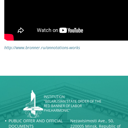
http://www.bronner.ru/annotations-works
INSTITUTION
"BELARUSIAN STATE ORDER OF THE
RED BANNER OF LABOR
PHILHARMONIC"
PUBLIC OFFER AND OFFICIAL
Nezavisimosti Ave., 50,
DOCUMENTS
220005 Minsk, Republic of