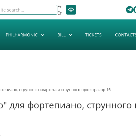
En
En
PHILHARMONIC
BILL
TICKETS
CONTACT
ортепиано, струнного квартета и струнного оркестра, op.16
lo" для фортепиано, струнного