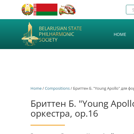
BELARUSIAN STATE
PHILHARMONIC
HOME
SOCIETY
Home
/
Сompositions
/ Бриттен Б. "Young Apollo" для ф
Бриттен Б. "Young Apol
оркестра, op.16