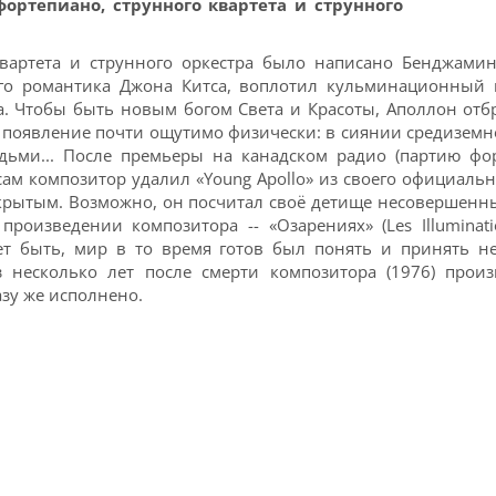
фортепиано, струнного квартета и струнного
квартета и струнного оркестра было написано Бенджамин
го романтика Джона Китса, воплотил кульминационный м
. Чтобы быть новым богом Света и Красоты, Аполлон отб
о появление почти ощутимо физически: в сиянии средиземн
ьми... После премьеры на канадском радио (партию фо
сам композитор удалил «Young Apollo» из своего официально
ткрытым. Возможно, он посчитал своё детище несовершенны
роизведении композитора -- «Озарениях» (Les Illuminatio
 быть, мир в то время готов был понять и принять не
рез несколько лет после смерти композитора (1976) про
азу же исполнено.