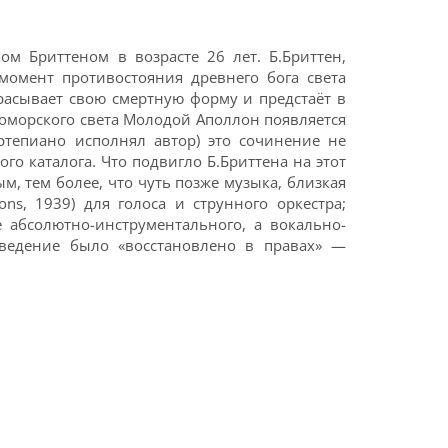
ом Бриттеном в возрасте 26 лет. Б.Бриттен,
омент противостояния древнего бога света
расывает свою смертную форму и предстаёт в
оморского света Молодой Аполлон появляется
ртепиано исполнял автор) это сочинение не
го каталога. Что подвигло Б.Бриттена на этот
м, тем более, что чуть позже музыка, близкая
ns, 1939) для голоса и струнного оркестра;
 абсолютно-инструментального, а вокально-
изведение было «восстановлено в правах» —