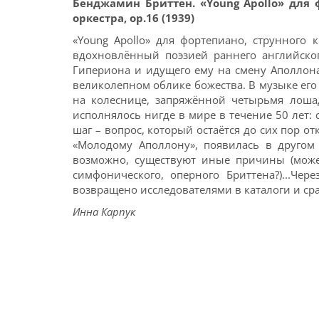
Бенджамин Бриттен. «Young Apollo» для 
оркестра, op.16 (1939)
«Young Apollo» для фортепиано, струнного 
вдохновлённый поэзией раннего английско
Гипериона и идущего ему на смену Аполлона
великолепном облике божества. В музыке ег
на колеснице, запряжённой четырьмя лошад
исполнялось нигде в мире в течение 50 лет: 
шаг – вопрос, который остаётся до сих пор о
«Молодому Аполлону», появилась в другом п
возможно, существуют иные причины (может
симфонического, оперного Бриттена?)...Че
возвращено исследователями в каталоги и ср
Инна Карпук