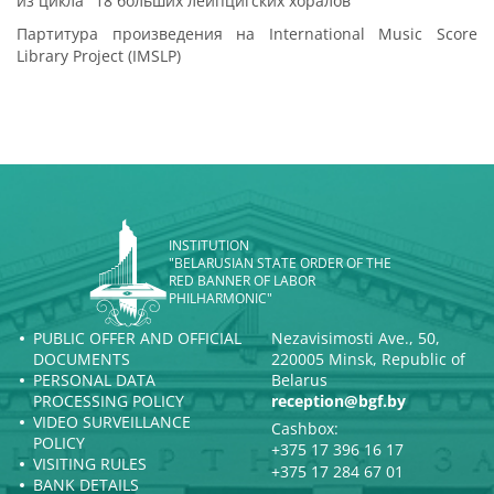
из цикла "18 больших лейпцигских хоралов"
Партитура произведения на International Music Score
Library Project (IMSLP)
INSTITUTION
"BELARUSIAN STATE ORDER OF THE
RED BANNER OF LABOR
PHILHARMONIC"
PUBLIC OFFER AND OFFICIAL
Nezavisimosti Ave., 50,
DOCUMENTS
220005 Minsk, Republic of
PERSONAL DATA
Belarus
PROCESSING POLICY
reception@bgf.by
VIDEO SURVEILLANCE
Cashbox:
POLICY
+375 17 396 16 17
VISITING RULES
+375 17 284 67 01
BANK DETAILS